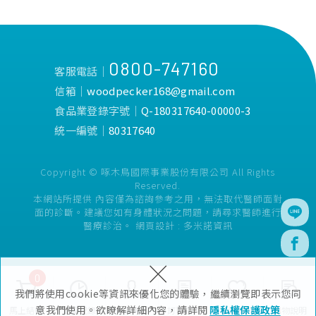
0800-747160
客服電話│
信箱│
woodpecker168@gmail.com
食品業登錄字號│
Q-180317640-00000-3
統一編號│
80317640
Copyright © 啄木鳥國際事業股份有限公司 All Rights
Reserved.
本網站所提供 內容僅為諮詢參考之用，無法取代醫師面對
面的診斷。建議您如有身體狀況之問題，請尋求醫師進行
醫療診治。
網頁設計 :
多米諾資訊
×
0
我們將使用cookie等資訊來優化您的體驗，繼續瀏覽即表示您同
意我們使用。欲瞭解詳細內容，請詳閱
隱私權保護政策
馬上結帳
瀏覽紀錄
會員專區
訂單查詢
追蹤清單
購物說明