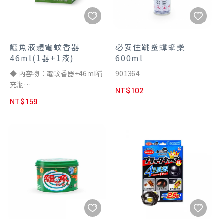
鱷魚液體電蚊香器
必安住跳蚤蟑螂藥
46ml(1器+1液)
600ml
◆ 內容物：電蚊香器+46ml補
901364
充瓶
NT$ 102
◆ 美特寧成份，有效防治蚊子
NT$ 159
與小黑蚊
◆ 果香木質調，清新舒適
◆ 每晚睡前開兩小時，讓你一
夜好眠
◆ 環署衛製字第1607號