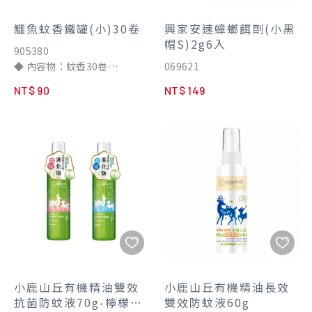
鱷魚蚊香鐵罐(小)30卷
興家安速蟑螂餌劑(小黑
帽S)2g6入
905380
◆ 內容物：蚊香30卷
069621
◆ 適用居家通風處及戶外使用
NT$ 90
NT$ 149
◆ 露營烤肉、野餐釣魚、賞月
觀星皆適用
◆ 環署衛輸字第0645號
◆ 環藥販賣字第18-001號
小鹿山丘有機精油雙效
小鹿山丘有機精油長效
抗菌防蚊液70g-檸檬
雙效防蚊液60g