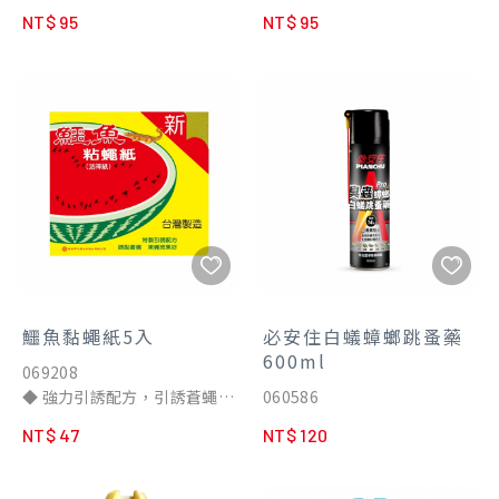
◆ 每晚睡前開兩小時，讓你一
與小黑蚊
NT$ 95
NT$ 95
夜好眠
◆ 果香木質調，清新舒適
◆ 環署衛製字第1804號
◆ 每晚睡前開兩小時，讓你一
夜好眠
◆ 環署衛製字第1607號
鱷魚黏蠅紙5入
必安住白蟻蟑螂跳蚤藥
600ml
069208
◆ 強力引誘配方，引誘蒼蠅、
060586
果蠅效果特佳
NT$ 47
NT$ 120
◆ 採用安全黏膠，無毒、無
臭、安全方便
◆ 特製黏膠黏力強，有效室溫