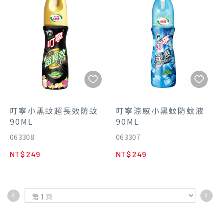
10度-35度不變質
◆首創四用先進設計，可折疊
直立、側立、懸掛
叮寧小黑蚊超長效防蚊
叮寧涼感小黑蚊防蚊液
90ML
90ML
063308
063307
NT$ 249
NT$ 249