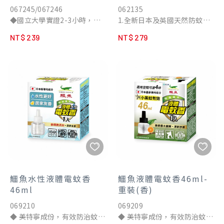
草/茶樹精油
067245/067246
062135
◆國立大學實證2-3小時，有
1.全新日本及英國天然防蚊植
效驅趕一般蚊及小黑蚊
萃配方，獨家精油長效雙效防
NT$ 239
NT$ 279
◆添加苦楝樹葉萃取液，小黑
蚊技術，可同時驅趕一般蚊與
蚊強化配方
小黑蚊。通過國立大學實驗證
◆無添加DEET、樟腦、薄荷
明，有效預防叮咬，長效防護
腦、重金屬、Paraben防腐
新升級。
劑，成人兒童適用
2.無酒精、無添加化學
◆化粧品級抗菌因子，有效抑
DEET(敵避)成分、樟腦、薄
制生活中常見病菌，抑菌率達
荷腦、Paraben防腐劑、人工
99.9%
香料及色素，成人與幼童皆可
含檸檬尤加利萃取防蚊成分、
安心使用。
英國Soil Association有機認
3.嚴選英國Soil Association
證檸檬草精油
天然有機認證玫瑰天竺葵精
含檸檬尤加利萃取防蚊成分、
油、甜橙精油，散發清新植物
英國Soil Association有機認
香味。
鱷魚水性液體電蚊香
鱷魚液體電蚊香46ml-
證迷迭香精油、天然茶樹精油
4.含檸檬尤加利精油，由天然
46ml
重裝(香)
檸檬尤加利葉蒸餾萃取而成，
069210
069209
氣味清新淡雅，防止蚊蟲靠
◆ 美特寧成份，有效防治蚊子
◆ 美特寧成份，有效防治蚊子
近。