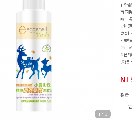
1.
可同
咬，
2.無
腐劑
3.嚴
油，
4.
淡雅
NT
數量
1
/
0