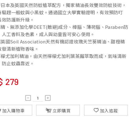
全新日本及英國天然防蚊植萃配方，獨家精油長效雙效防蚊技術，
時驅趕一般蚊與小黑蚊。通過國立大學實驗證明，有效預防叮
長效防護新升級。
酒精、無添加化學DEET(敵避)成分、樟腦、薄荷腦、Paraben防
、人工香料及色素，成人與幼童皆可安心使用。
選英國Soil Association天然有機認證玫瑰天竺葵精油、甜橙精
散發清新植物香味。
含檸檬尤加利精油，由天然檸檬尤加利葉蒸餾萃取而成，氣味清新
，防止蚊蟲靠近。
$
279
加入購物車
立即購買
加入追蹤