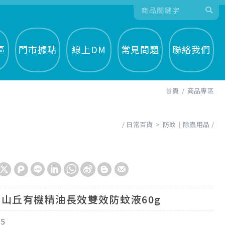
區
門市據點
線上DM
常見問題
聯絡我們
首頁
商品專區
日常百貨
防蚊│除蟲用品
山丘有機精油長效雙效防蚊液60g
35