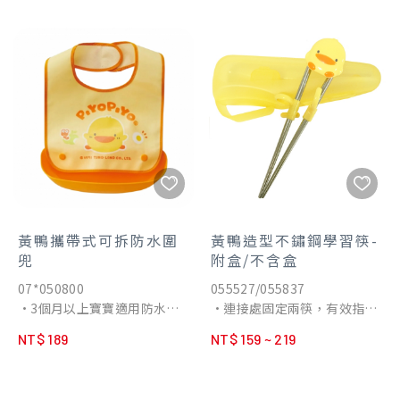
•小型刀刃，清楚看到嬰兒指
•低敏配方‧溫和洗淨 富含橄
甲端，容易修剪。
欖油成分 加強保濕保護敏感肌
•符合人體工學設計，容易抓
膚 洗完不乾澀
握。
•酵素分解 分解奶垢ｘ分解油
垢ｘ分解髒汙
•友善環境 不含磷、壬基酚、
螢光劑等環境有害物質
•安全成分 通過SGS檢驗的食
用級配方 符合國家CNS3800
標準
黃鴨攜帶式可拆防水圍
黃鴨造型不鏽鋼學習筷-
兜
附盒/不含盒
07*050800
055527/055837
•3個月以上寶寶適用防水圍
•連接處固定兩筷，有效指頭
兜，材質柔軟，觸感舒適，溫
運動一致化。
NT$ 189
NT$ 159 ~ 219
柔地貼合寶寶脖子。
•快速學習正確的用筷姿勢，
•6個月以上，寶寶開始食用
學習更輕鬆。
副食品，可搭配食物承接袋承
•筷身的指套設計是專為幼童