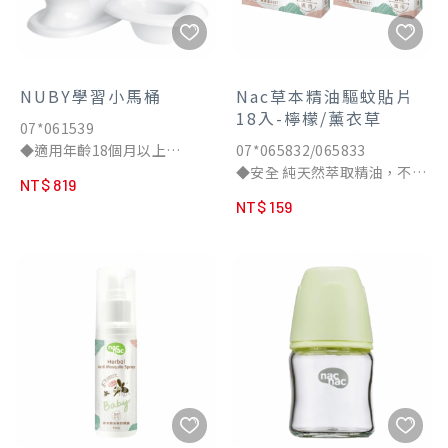
NUBY學習小馬桶
Nac草本精油驅蚊貼片
18入-檸檬/薰衣草
07*061539
◆適用年齡18個月以上
07*065832/065833
◆模擬真正馬桶，自主學習
◆安全 純天然萃取精油，不含
NT$ 819
◆防潑灑前檔設計
化學DEET
NT$ 159
◆擬真沖水聲
◆長效 有效驅蚊作用時間可長
◆內置面紙盒、便盆可拆卸
達12小時或以上
◆馬桶桶身一體成型，底部防
◆方便 不須與皮膚直接接觸；
止滑設計
可黏貼於任何地方，易貼易撕
◆好保存 鋁箔袋獨立包裝，未
拆封可常保最佳效能
夏日防蚊神器，效果長達12小
時！