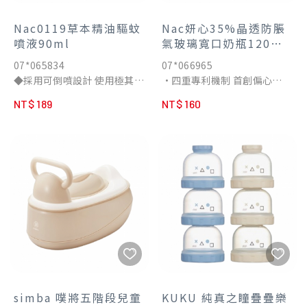
Nac0119草本精油驅蚊
Nac妍心35%晶透防脹
噴液90ml
氣玻璃寬口奶瓶120ml-
茉莉綠
07*065834
07*066965
◆採用可倒噴設計 使用極其方
•四重專利機制 首創偏心
便
35%流道，仿母乳房形狀，降
NT$ 189
NT$ 160
◆不含爭議性物質化學DEET
低抬舉角度，減少寶寶喝奶壓
和酒精
力
純天然萃取精油，確保您在使
•Airvent3.0防脹系統 模擬親
用時完全安心
餵吸吮，幫助寶寶輕鬆拍嗝
•99%滿意推薦 百位媽媽試
用見證
•頂級耐熱玻璃 耐急變溫差考
驗；不含鉛、鉻及八大有害重
金屬
•一秒變身儲乳罐 隨瓶附儲物
片
simba 噗將五階段兒童
KUKU 純真之瞳疊疊樂