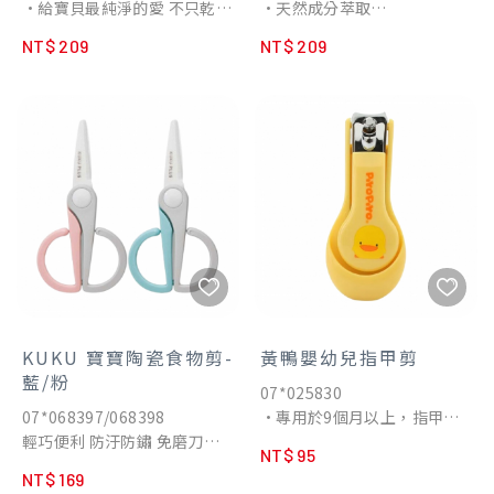
•給寶貝最純淨的愛 不只乾
•天然成分萃取
精或食物泥，不用再更換盛裝
淨‧用得更安心
•清香無異味
容器，只須將上下蓋結合即可
NT$ 209
NT$ 209
•源自自然界豐沛的生命力 集
•溫和界面活性劑
變成離乳碗，輕鬆又方便
結大地的精華採用零污染 無重
金屬殘留的植物萃取而成
•強化洗淨 高分解酵素可快速
分解蛋白質/油汙，好沖洗不殘
留
•植物性油質 橄欖油成分保濕
溫和不刺激
•溫和不刺激 中性配方、不含
酒精不刺激
•多功能使用 可直接清洗蔬
果/奶瓶/碗盤
•使用更安心 採用獨特淬鍊工
KUKU 寶寶陶瓷食物剪-
黃鴨嬰幼兒指甲剪
法萃取的高分解酵素 自然抑制
藍/粉
07*025830
殘汙氣味保留清新香氣
07*068397/068398
•專用於9個月以上，指甲比
｜低泡沫｜好沖洗｜不殘留｜
輕巧便利 防汙防鏽 免磨刀片
較硬的嬰幼兒。
•零油感洗淨 避免多次清洗一
NT$ 95
高硬度陶瓷
•附刀尖保護蓋，保管、攜帶
次到位 高效瓦解油膩污垢力與
NT$ 169
皆便利。
異味