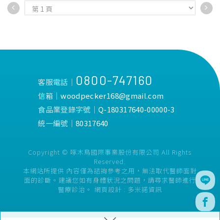
接碎屑、不易落地，保持衣物
右手手指使用，學習效率快。
乾爽整潔、衛生加倍。
•指套柔軟矽膠材質，符合人
•輕鬆摺疊捲曲至食物承接
體工學。
袋、收納、攜帶都方便。
•採用SUS304不鏽鋼，無毒
•易清潔防水材質，穿戴簡
安全。
單、觸感柔軟，寶寶脖子達到
•附收納盒，外出攜帶方便。
溫柔貼合。
0800-747160
客服電話│
信箱│
woodpecker168@gmail.com
食品業登錄字號│
Q-180317640-00000-3
統一編號│
80317640
Copyright © 啄木鳥國際事業股份有限公司 All Rights
Reserved.
本網站所提供 內容僅為諮詢參考之用，無法取代醫師面對
面的診斷。建議您如有身體狀況之問題，請尋求醫師進行
醫療診治。
網頁設計 :
多米諾資訊