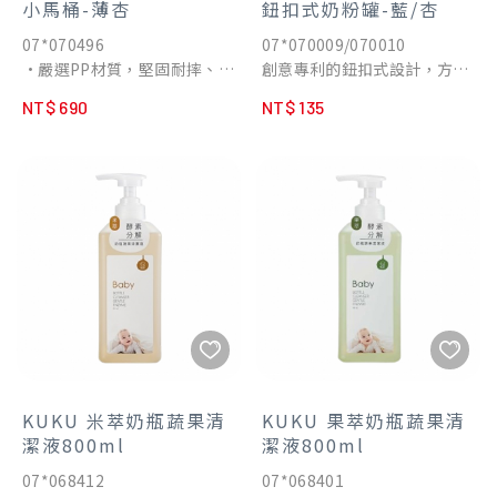
小馬桶-薄杏
鈕扣式奶粉罐-藍/杏
07*070496
07*070009/070010
•嚴選PP材質，堅固耐摔、不
創意專利的鈕扣式設計，方便
易變形，日常使用不怕碰撞，
堆疊組合，外出攜帶不占空
NT$ 690
NT$ 135
幼童如廁更安心
間。透明罐身可快速辨別內裝
•多功能五階段設計，從穩坐
物，除了盛裝奶粉，還可以作
訓練、如廁練習，到過渡使用
為零食罐、寶寶碗或儲物盒，
成人馬桶，一桶陪伴成長期
提升外出時的便利性。
•安全防滑設計，搭配穩固座
•分層獨立奶粉罐 獨立式開口
面與人體工學曲線，讓幼童坐
可減少細菌孳生，清潔又衛生
得穩、踩得穩
底部大口徑使裝填奶粉更加容
•快拆快裝結構，配件皆可輕
易，不易灑落
鬆拆卸，清洗便利，有效降低
•漏斗型出口 圓滑的漏斗型出
異味與細菌滋生風險
口，滑順快速奶粉不殘留，清
•好收好搬不佔空間，方便收
洗容易
納、搬運與外出攜帶，小空間
•存放食物好放心 三層收納，
也能輕鬆擺放
可當保鮮盒分裝寶寶副食品、
KUKU 米萃奶瓶蔬果清
KUKU 果萃奶瓶蔬果清
零食等，容量大、體積小，攜
潔液800ml
潔液800ml
帶外出更加便利
07*068412
07*068401
•外出離乳碗 當須餵食寶寶米