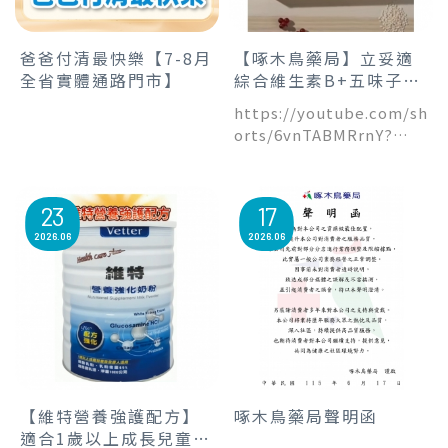
爸爸付清最快樂【7-8月
【啄木鳥藥局】立妥適
全省實體通路門市】
綜合維生素B+五味子錠
營養補給 增強體力
https://youtube.com/sh
orts/6vnTABMRrnY?
si=uTqVCYELUDWTYc9D
23
17
2026
06
2026
06
【維特營養強護配方】
啄木鳥藥局聲明函
適合1歲以上成長兒童及