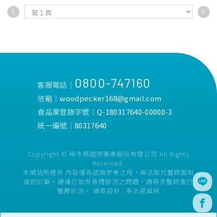
味，若不小心攝取過多可是
會對身體造成額外負擔。
若想要在端午連假吃粽不變
重、吃得更健康，以下提供
幾招，讓民眾可以顧腸保胃
聰明吃粽方法：
0800-747160
【順暢三部曲】
客服電話│
1.補充消化酵素
信箱│
woodpecker168@gmail.com
有效幫助分解糯米與油脂，
食品業登錄字號│
Q-180317640-00000-3
讓腸胃不卡卡。
統一編號│
80317640
2.補充植物乳桿菌&胞子乳
酸菌
Copyright © 啄木鳥國際事業股份有限公司 All Rights
調節腸胃機能、平衡腸道菌
Reserved.
相，對付脹氣與消化不良。
本網站所提供 內容僅為諮詢參考之用，無法取代醫師面對
面的診斷。建議您如有身體狀況之問題，請尋求醫師進行
3.多攝取膳食纖維
醫療診治。
網頁設計 :
多米諾資訊
一口粽子，兩口青菜! 搭配
含有膳食纖維與酵素的蔬