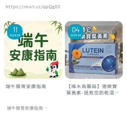
全家人適用
https://reurl.cc/qpQg03
11
04
2026
06
2026
06
端午腸胃安康指南
【啄木鳥藥局】德樂寶
葉黃素-拯救您的乾澀疲
勞眼!
端午腸胃安康指南
端午節連假將近，許多民眾
會選購或自製粽子陪伴家人
共度佳節，粽子雖然好吃美