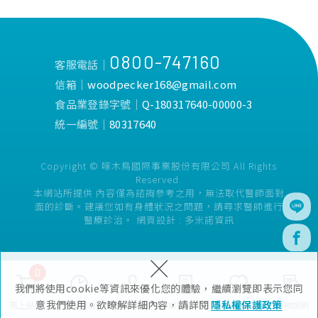
0800-747160
客服電話│
信箱│
woodpecker168@gmail.com
食品業登錄字號│
Q-180317640-00000-3
統一編號│
80317640
Copyright © 啄木鳥國際事業股份有限公司 All Rights
Reserved.
本網站所提供 內容僅為諮詢參考之用，無法取代醫師面對
面的診斷。建議您如有身體狀況之問題，請尋求醫師進行
醫療診治。
網頁設計 :
多米諾資訊
×
0
我們將使用cookie等資訊來優化您的體驗，繼續瀏覽即表示您同
意我們使用。欲瞭解詳細內容，請詳閱
隱私權保護政策
馬上結帳
瀏覽紀錄
會員專區
訂單查詢
追蹤清單
購物說明