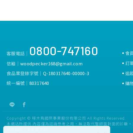
0800-747160
會
客服電話│
訂
信箱│
woodpecker168@gmail.com
食品業登錄字號│
Q-180317640-00000-3
追
統一編號│
80317640
購
Copyright © 啄木鳥國際事業股份有限公司 All Rights Reserved.
本網站所提供 內容僅為諮詢參考之用，無法取代醫師面對面的診斷
網頁設計 :
多米諾資訊