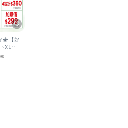
月 好奇【好
~XL】
690
好奇迪士
*2串