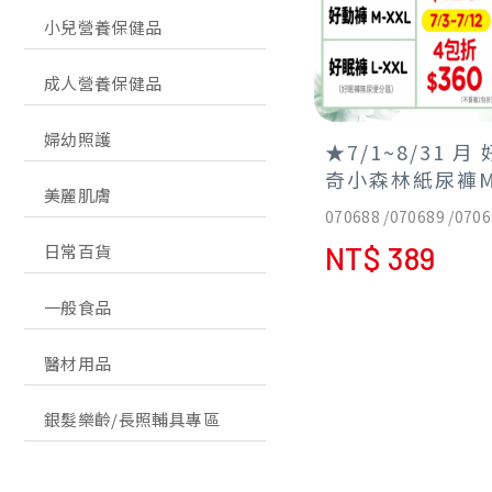
小兒營養保健品
成人營養保健品
婦幼照護
★7/1~8/31 
奇小森林紙尿褲M
美麗肌膚
任2包折120元 參加集點
070688 /070689 /070
兌換趣 任4包送
NT$ 389
日常百貨
尼濕巾厚型70抽
一般食品
醫材用品
銀髮樂齡/長照輔具專區