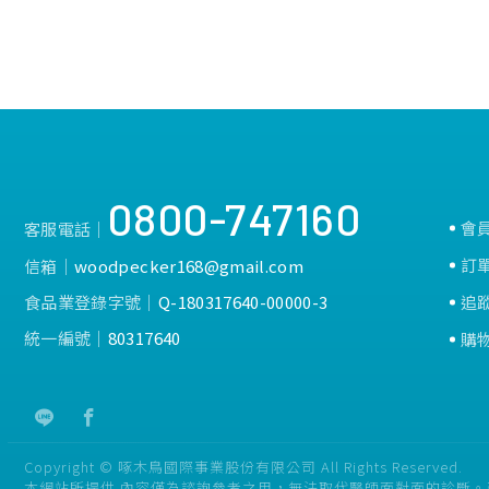
0800-747160
會
客服電話│
訂
信箱│
woodpecker168@gmail.com
食品業登錄字號│
Q-180317640-00000-3
追
統一編號│
80317640
購
Copyright © 啄木鳥國際事業股份有限公司 All Rights Reserved.
本網站所提供 內容僅為諮詢參考之用，無法取代醫師面對面的診斷