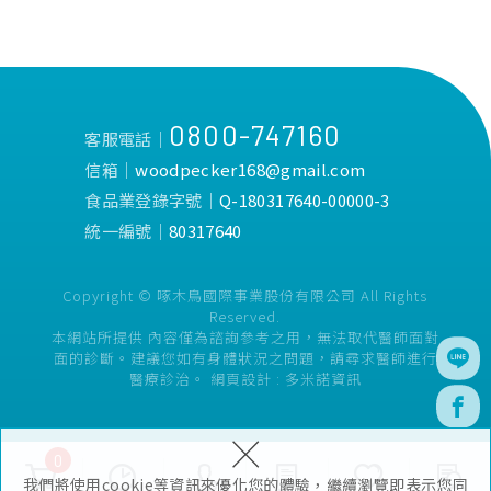
0800-747160
客服電話│
信箱│
woodpecker168@gmail.com
食品業登錄字號│
Q-180317640-00000-3
統一編號│
80317640
Copyright © 啄木鳥國際事業股份有限公司 All Rights
Reserved.
本網站所提供 內容僅為諮詢參考之用，無法取代醫師面對
面的診斷。建議您如有身體狀況之問題，請尋求醫師進行
醫療診治。
網頁設計 :
多米諾資訊
×
0
我們將使用cookie等資訊來優化您的體驗，繼續瀏覽即表示您同