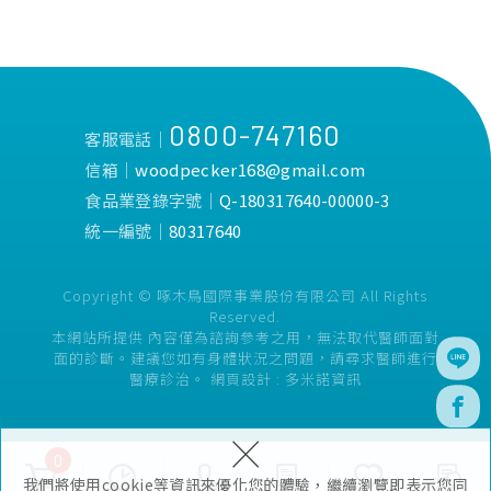
0800-747160
客服電話│
信箱│
woodpecker168@gmail.com
食品業登錄字號│
Q-180317640-00000-3
統一編號│
80317640
Copyright © 啄木鳥國際事業股份有限公司 All Rights
Reserved.
本網站所提供 內容僅為諮詢參考之用，無法取代醫師面對
面的診斷。建議您如有身體狀況之問題，請尋求醫師進行
醫療診治。
網頁設計 :
多米諾資訊
×
0
我們將使用cookie等資訊來優化您的體驗，繼續瀏覽即表示您同