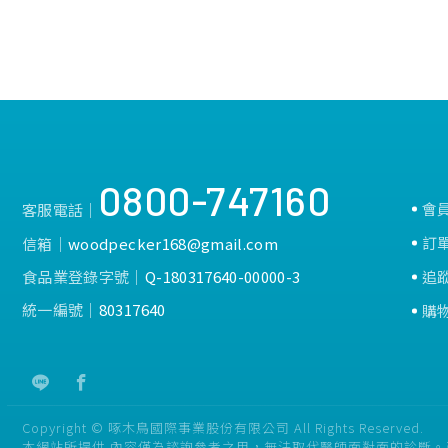
0800-747160
會
客服電話│
訂
信箱│
woodpecker168@gmail.com
食品業登錄字號│
Q-180317640-00000-3
追
統一編號│
80317640
購
Copyright © 啄木鳥國際事業股份有限公司 All Rights Reserved.
本網站所提供 內容僅為諮詢參考之用，無法取代醫師面對面的診斷