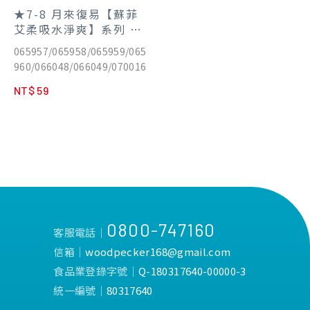
★7-8 月來復易【蘇菲
艾柔吸水淨爽】系列 任
2包折20元
065957/065958/065959/065
960/066048/066049/070016
NT$ 59
0800-747160
客服電話│
信箱│
woodpecker168@gmail.com
食品業登錄字號│
Q-180317640-00000-3
統一編號│
80317640