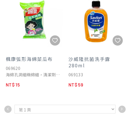
2. 溫和不傷手，無香不刺鼻：
嚴選自然潔淨配方，無添加香
精、色料、石化溶劑、
Paraben防腐劑，溫和不刺
鼻、不刺激肌膚
非石化溶劑清潔劑，亦不破壞
廚房電器材質。
楓康弧形海綿菜瓜布
沙威隆抗菌洗手露
280ml
069620
海綿孔洞細緻綿細，清潔劑泡
069133
沫迅速起泡，節省清潔時間及
NT$ 15
NT$ 59
節省清潔劑使用
海綿覆有柔軟彈性，手感極
佳，具強力吸水效果
金鋼砂去汙力強，用來清潔難
刮除的汙垢，不建議用在容易
刮傷的物品上
弧型設計，好握好清洗