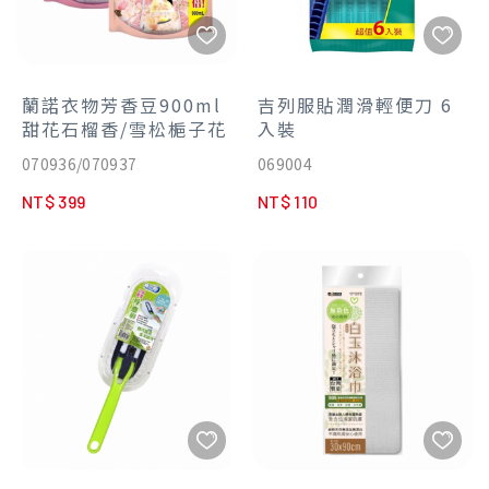
蘭諾衣物芳香豆900ml
吉列服貼潤滑輕便刀 6
甜花石榴香/雪松梔子花
入裝
070936/070937
069004
NT$ 399
NT$ 110