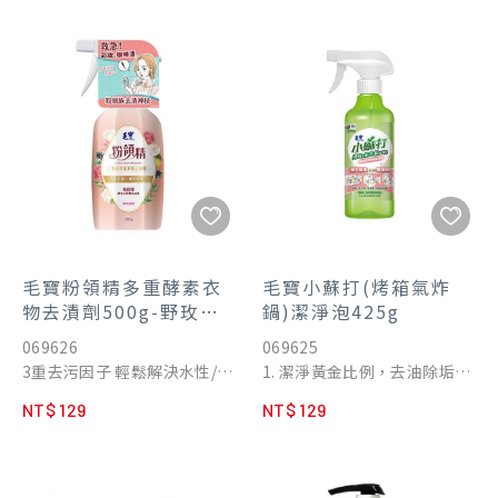
■ 隨擦即丟不二次汙染、不沾
手
■ 包裝輕巧便攜，濕巾大抽更
好用
■ 無添加香料、不含螢光劑
毛寶粉領精多重酵素衣
毛寶小蘇打(烤箱氣炸
物去漬劑500g-野玫香
鍋)潔淨泡425g
檸
069626
069625
3重去污因子 輕鬆解決水性/油
1. 潔淨黃金比例，去油除垢：
性污漬
食品添加物等級小蘇打及植物
NT$ 129
NT$ 129
微米解垢泡 免搓揉 好去污
來源去垢成分，專為廚房料理
電器清潔設計，符合食品用洗
潔劑衛生標準，有效清潔重油
垢、油漬。