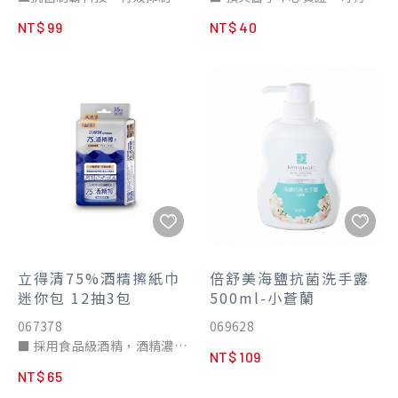
99.9% 細菌
抑制 冠狀病毒、腸病毒71
NT$ 99
NT$ 40
▲清爽不黏腳，隨手擦即淨
型、諾羅病毒、A型流感
▲多場景適用
(H1N1、H3N2)、B型流感
立得清75%酒精擦紙巾
倍舒美海鹽抗菌洗手露
迷你包 12抽3包
500ml-小蒼蘭
067378
069628
■ 採用食品級酒精，酒精濃度
NT$ 109
75%最安心
NT$ 65
■ 一擦即淨 不留水痕