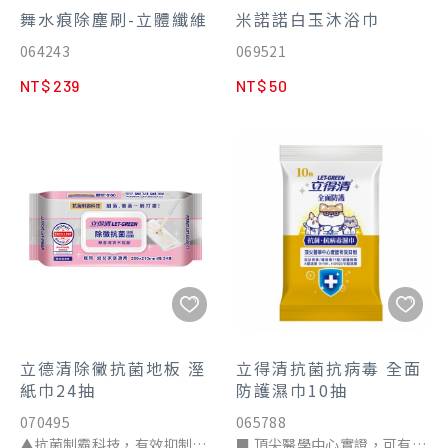
舞水痕除塵刷-立體纖維
米諾諾白玉沐浴巾
064243
069521
NT$ 239
NT$ 50
立德清除黴抗菌地板 溼
立得清抗菌抗病毒 全面
紙巾24抽
防護濕巾10抽
070495
065788
▲抗菌制霸科技，有效抑制
■ 頂尖醫學中心實證，可有效