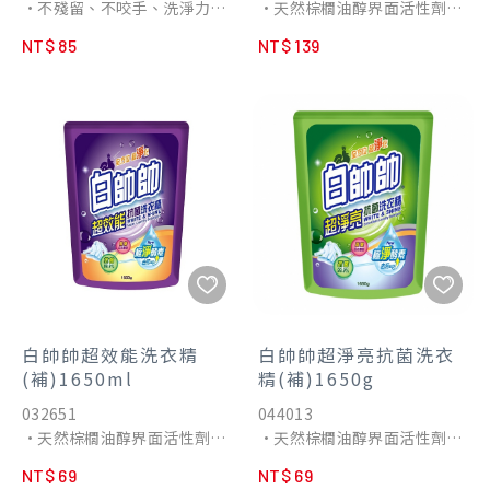
•不殘留、不咬手、洗淨力強
•天然棕櫚油醇界面活性劑
•添加檸檬精油，快速瓦解油
•不含螢光劑、不危害身體
NT$ 85
NT$ 139
垢
•低泡沫配方，省水不殘留
白帥帥超效能洗衣精
白帥帥超淨亮抗菌洗衣
(補)1650ml
精(補)1650g
032651
044013
•天然棕櫚油醇界面活性劑
•天然棕櫚油醇界面活性劑
•不含螢光劑、不危害身體
•不含螢光劑、不危害身體
NT$ 69
NT$ 69
•低泡沫配方，省水不殘留
•低泡沫配方，省水不殘留