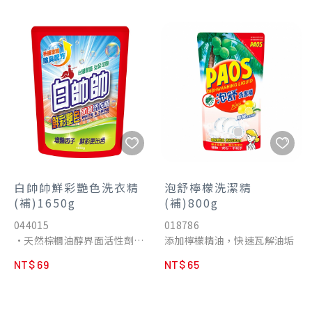
白帥帥鮮彩艷色洗衣精
泡舒檸檬洗潔精
(補)1650g
(補)800g
044015
018786
•天然棕櫚油醇界面活性劑
添加檸檬精油，快速瓦解油垢
•不含螢光劑、不危害身體
NT$ 69
NT$ 65
•低泡沫配方，省水不殘留