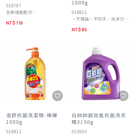
1000g
018787
全新增氧配方
018811
加強殺菌
•不殘留、不咬手、洗淨力強
NT$ 119
花色衣物不互染
•添加綠茶萃取液 快速去油除
NT$ 85
可預防衣物變黃
腥
雙氧配方無氯臭
不傷人體及環境
泡舒抗菌洗潔精-檸檬
白帥帥超效能抗菌洗衣
1000g
精3150g
018812
032650