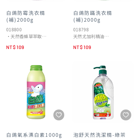
白鴿防霉洗衣精
白鴿防蹣洗衣精
(補)2000g
(補)2000g
018800
018798
•天然香蜂草萃取
天然尤加利精油
•防止黴菌滋生
防蟎配方
NT$ 109
NT$ 109
•中性配方，不含螢光劑
中性配方
•薰衣草精油，洗後衣服自然
含螢光劑
馨香
含專利去味配方
散發森林氣息
白鴿氧系漂白素1000g
泡舒天然洗潔精-綠茶