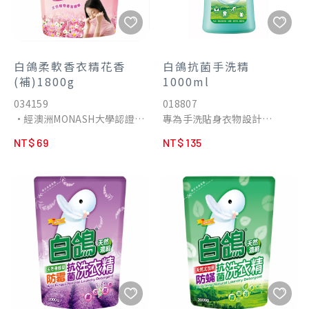
白鴿柔軟香衣精花香
白鴿抗菌手洗精
(補)1800g
1000ml
034159
018807
•經澳洲MONASH大學認證，
專為手洗貼身衣物設計
防蟎抗菌率高達99%以上！不
經典香氛
NT$ 69
NT$ 135
過敏，更安心。
•天然棕果油中性配方、無
•天然植物香氛精華，讓衣服
磷、無螢光劑
穿起來好柔軟！聞起來好舒
•天然護纖因子，保護衣物
服！香味持續好久好久！
•生技蛋白酵素，有效去除血
•防止靜電 灰塵不沾染
漬及衣領髒污
•防皺因子 衣物不起毛球
•防霉去味 衣物好清新