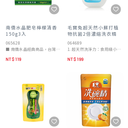
南僑水晶肥皂檸檬清香
毛寶兔超天然小蘇打植
150g3入
物抗菌2倍濃縮洗衣精
065628
064689
■ 南僑水晶經典商品，台灣製
1. 超天然洗淨力：食用級小蘇
造
打+植物性配方+有機植物精油
NT$ 119
NT$ 199
■ 清美妝刷具、手洗貼身衣
2. 草本抗菌，經SGS檢驗，抑
物、居家必備清潔神器
菌率達99.9%
■ 天然油脂製造，溫和親膚
3. 2倍濃縮，用量精簡，一瓶
■ 環保可分解，美國USDA認
抵2瓶
證生質含量100%
■ 美國AMA實驗室貼膚實證，
低敏不刺激