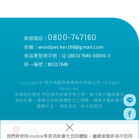
0800-747160
客服電話│
信箱│
woodpecker168@gmail.com
食品業登錄字號│
Q-180317640-00000-3
統一編號│
80317640
Copyright © 啄木鳥國際事業股份有限公司 All Rights
Reserved.
本網站所提供 內容僅為諮詢參考之用，無法取代醫師面對
面的診斷。建議您如有身體狀況之問題，請尋求醫師進行
醫療診治。
網頁設計 :
多米諾資訊
×
0
我們將使用cookie等資訊來優化您的體驗，繼續瀏覽即表示您同