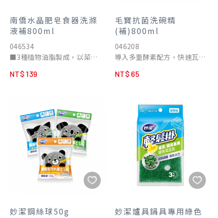
南僑水晶肥皂食器洗滌
毛寶抗菌洗碗精
液補800ml
(補)800ml
046534
046208
■3種植物油脂製成，以菜洗
導入多重酵素配方，快速瓦解
菜最安心
碗盤油污，提升潔淨力
NT$ 139
NT$ 65
■沾取少量即可產生綿密泡
添加潔淨強化配方，使產品本
沫，用量省、好沖洗、不殘留
身不易生菌，清洗過程中亦降
■ 無添加壬基苯酚類界面活性
低清潔器具(如海棉、菜瓜布、
劑、防腐劑、螢光增白劑
抹布等)細菌，減少細菌於清洗
■ 90%素人美食料理家高度
時移轉至食器上，全面防護，
滿意
有效潔淨
含PLANTATEX® LLE親膚性
潤膚因子，好沖洗不刺激不咬
手，友善環境更安心
無添加色料、螢光增白劑、甲
醇、壬基苯酚、重金屬等潛在
有害化學物質，安心零負擔
通過國家「食品用洗潔劑衛生
妙潔鋼絲球50g
妙潔爐具鍋具專用綠色
標準」，品質有保障