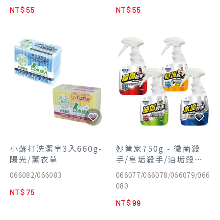
NT$ 55
NT$ 55
小蘇打洗潔皂3入660g-
妙管家750g - 黴菌殺
陽光/薰衣草
手/皂垢殺手/油垢殺手/
水垢殺手
066082/066083
066077/066078/066079/066
080
NT$ 75
NT$ 99