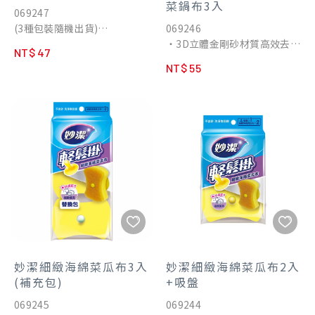
菜鍋布3入
069247
(3種包裝隨機出貨)
069246
‧嚴選細絲不鏽鋼，不粗糙、
‧3D立體金剛砂材質高效去
NT$ 47
不刮手。
汙。
NT$ 55
‧重汙油垢，快速刷除。
‧疏水孔洞設計 快乾不卡渣。
‧扎實螺旋設計，厚實好握、
‧特殊纖維構造 強韌更耐用。
不掉屑。
妙潔細緻海綿菜瓜布3入
妙潔細緻海綿菜瓜布2入
(補充包)
+吸盤
069245
069244