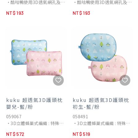
•酷咕鴨使用3D透氣網孔及美
•酷咕鴨使用3D透氣網孔及美
結合，省力支撐寶寶頭部並隔
國純棉布料的雙面材質設計，
國純棉布料的雙面材質設計，
絕黏膩肌膚接觸，讓寶寶安
NT$ 193
NT$ 193
徹底告別悶熱天氣享睡一年四
蓬鬆柔軟的觸感提供完整且理
心、舒服的喝奶。
季，讓小寶貝睡的安穩舒適且
想的頭頸部支撐，讓小寶貝睡
不悶熱。
的安穩舒適且不悶熱。
•純棉柔軟酷咕鴨堅持100%
•純棉柔軟酷咕鴨堅持100%
純棉表布，觸感親膚柔軟，吸
純棉表布，觸感親膚柔軟，吸
汗且透氣，寶寶倍感舒適好入
汗且透氣，寶寶倍感舒適好入
眠。
眠。
•透氣舒適正面精選吸濕純棉
•透氣舒適正面精選吸濕純棉
材質，搭配網眼透氣底層，讓
材質，搭配網眼透氣底層，讓
枕內濕熱暖空氣迅速從下方排
枕內濕熱暖空氣迅速從下方排
出。
出。
•安全印染採用無鉛安全環保
•安全印染採用無鉛安全環保
印刷，不含甲醛、螢光劑，不
印刷，不含甲醛、螢光劑，不
kuku 超透氣3D護頭枕
kuku 超透氣3D護頭枕
必擔心寶寶沾染有害物質。
必擔心寶寶沾染有害物質。
嬰兒-藍/粉
初生-藍/粉
•符合頭型枕心凹槽設計穩定
059067
058491
頭型，可服貼順著寶寶頭頸支
•3D立體蜂巢式編織 : 特殊立
•3D立體蜂巢式編織 : 特殊立
撐，讓寶寶輕鬆睡出完美的頭
體編織法製成的枕心，能讓空
體編織法製成的枕心，能讓空
型。
NT$ 572
NT$ 519
氣充分流通迅速讓暖氣及悶熱
氣充分流通迅速讓暖氣及悶熱