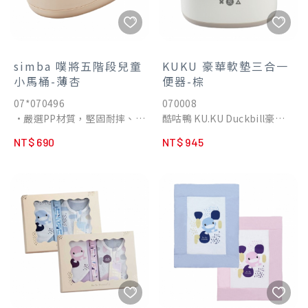
simba 噗將五階段兒童
KUKU 豪華軟墊三合一
小馬桶-薄杏
便器-棕
07*070496
070008
•嚴選PP材質，堅固耐摔、不
酷咕鴨 KU.KU Duckbill豪華
易變形，日常使用不怕碰撞，
軟墊三合一學習便器馬桶，可
NT$ 690
NT$ 945
幼童如廁更安心
隨成長多階段變化，從跨坐式
•多功能五階段設計，從穩坐
馬桶、輔助式馬桶座，引導寶
訓練、如廁練習，到過渡使用
寶學習獨立如廁輕鬆戒尿布，
成人馬桶，一桶陪伴成長期
養成如廁好習慣，長大後還可
•安全防滑設計，搭配穩固座
當洗漱腳踏座，舒適安全，幫
面與人體工學曲線，讓幼童坐
助寶寶自信成長！
得穩、踩得穩
•快拆快裝結構，配件皆可輕
鬆拆卸，清洗便利，有效降低
異味與細菌滋生風險
•好收好搬不佔空間，方便收