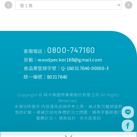
型，減少扁頭型出現機率。
【花色若有變動，敬請參照實
•絕不添加螢光劑，採用無鉛
際商品為準】
安全環保印染。
•純棉布套，採細紗紡織柔軟
細緻且吸汗。
•紮實枕心質輕柔軟，長期使
用不易變形。
0800-747160
客服電話│
信箱│
woodpecker168@gmail.com
食品業登錄字號│
Q-180317640-00000-3
統一編號│
80317640
Copyright © 啄木鳥國際事業股份有限公司 All Rights
Reserved.
本網站所提供 內容僅為諮詢參考之用，無法取代醫師面對
面的診斷。建議您如有身體狀況之問題，請尋求醫師進行
醫療診治。
網頁設計 :
多米諾資訊