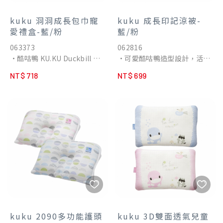
納、搬運與外出攜帶，小空間
也能輕鬆擺放
kuku 洞洞成長包巾寵
kuku 成長印記涼被-
愛禮盒-藍/粉
藍/粉
063373
062816
•酷咕鴨 KU.KU Duckbill 為
•可愛酷咕鴨造型設計，活潑
您提供多種款式的懶人包巾、
可愛
NT$ 718
NT$ 699
睡袍、超好眠包巾商品。
•透氣、柔軟、舒適，色彩柔
•MIT仿子宮專利與緊實的包
和，可愛溫馨
覆感，讓寶寶彷彿回到媽咪的
•一年四季皆可使用，陪伴寶
子宮熟悉的安全感，天天安心
寶健康成長
睡過夜，舒適好眠到天亮。
•伴隨寶寶成長腳步一一解鎖
襁褓包巾、防踢睡袋、安睡背
心等階段性多功能用途；
100%純棉、精緻多款的花色
兼顧環保與時尚，精心呵護著
每一位寶貝，讓父母能放鬆快
樂的享受每一段育兒過程。
kuku 2090多功能護頭
kuku 3D雙面透氣兒童