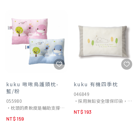
排出
排出
•凹槽設計完美保護頭型 : 符
•凹槽設計完美保護頭型 : 符
合人體工學的凹槽設計能有效
合人體工學的凹槽設計能有效
支撐保護寶寶的頭型，減少扁
支撐保護寶寶的頭型，減少扁
頭型出現率
頭型出現率
•可水洗，速乾舒適保潔 : 3D
•可水洗，速乾舒適保潔 : 3D
枕心能直接水洗晾乾常保乾淨
枕心能直接水洗晾乾常保乾淨
清潔，可有效預防過敏及皮膚
清潔，可有效預防過敏及皮膚
病
病
•防霉抗菌枕套網點 : 高級網
•防霉抗菌枕套網點 : 高級網
點布料，給寶寶最舒服的觸感
點布料，給寶寶最舒服的觸感
以及透氣的享受，結合AMPG-
以及透氣的享受，結合AMPG-
kuku 啾啾鳥護頭枕-
kuku 有機四季枕
PLUS的防霉抗菌技術，舒適
PLUS的防霉抗菌技術，舒適
藍/粉
046849
又健康
又健康
055980
•採用無鉛安全環保印染，絕
•枕頭的柔軟度是輔助支撐寶
不添加螢光劑。
NT$ 193
寶頸椎的重要關鍵，增加寶寶
•100%有機純棉製成，吸汗
NT$ 159
入睡安全感，讓寶寶頭型更漂
又透氣。
亮。
•有機童枕蓬鬆柔軟，輔助支
•凹槽有效固定保護寶寶頭
撐寶寶頸椎性佳。