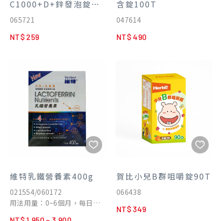
C1000+D+鋅發泡錠
含錠100T
20T
065721
047614
NT$ 259
NT$ 490
維特乳鐵營養素400g
賀比小兒B群咀嚼錠90T
021554/060172
066438
用法用量：0~6個月，每日
NT$ 349
2~3次，每次添加1~2匙。6個
NT$ 1,950 ~ 3,900