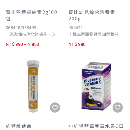
賀比營養補給素2g*60
賀比幼兒綜合營養素
包
200g
068498/068499
068431
｜幫助維持消化道機能，改變
｜維生素礦物質增加營養補
細菌叢生態
給，可以調節生理機能、增強
NT$ 990 ~ 4,950
NT$ 990
｜純天然植物性，有利於幼兒
體力、也可以促進新陳代謝，
吸收
使精神旺盛、調節體質、健康
｜消化酵素 幫助消化，使排便
維持。
順暢
｜100%不含防腐劑
維特維他命
小維特藍莓兒童水果C口