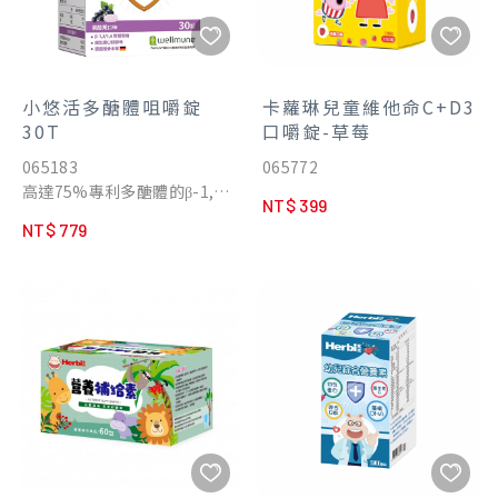
小悠活多醣體咀嚼錠
卡蘿琳兒童維他命C+D3
30T
口嚼錠-草莓
065183
065772
高達75%專利多醣體的β-1,3-
NT$ 399
1,6葡聚多醣體
NT$ 779
● 含德國接骨木莓可增強體
力，高活性鋅酵母可助於生長
發育
● 維生素C促進鐵的吸收，增
進骨骼及牙齒生長
● 全素可食