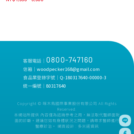
月~1歲，每日2~3次，每次添
加2~4匙。1歲以上，每日2~3
次，每次添加4~6匙。每一匙
約為1公克。
0800-747160
客服電話│
信箱│
woodpecker168@gmail.com
食品業登錄字號│
Q-180317640-00000-3
統一編號│
80317640
Copyright © 啄木鳥國際事業股份有限公司 All Rights
Reserved.
本網站所提供 內容僅為諮詢參考之用，無法取代醫師面對
面的診斷。建議您如有身體狀況之問題，請尋求醫師進行
醫療診治。
網頁設計 :
多米諾資訊