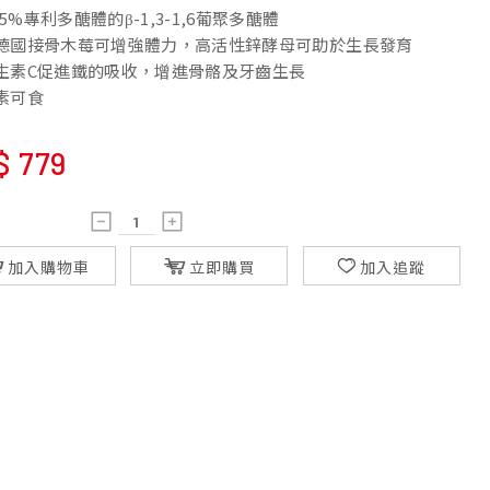
5%專利多醣體的β-1,3-1,6葡聚多醣體
含德國接骨木莓可增強體力，高活性鋅酵母可助於生長發育
維生素C促進鐵的吸收，增進骨骼及牙齒生長
素可食
$
779
加入購物車
立即購買
加入追蹤