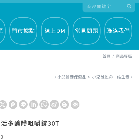
區
門市據點
線上DM
常見問題
聯絡我們
首頁
商品專區
小兒營養保健品
小兒維他命│維生素
活多醣體咀嚼錠30T
83