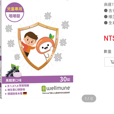
高達7
● 
● 
● 全
NT
數量
1
/
0