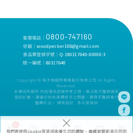
0800-747160
客服電話│
信箱│
woodpecker168@gmail.com
食品業登錄字號│
Q-180317640-00000-3
統一編號│
80317640
Copyright © 啄木鳥國際事業股份有限公司 All Rights
Reserved.
本網站所提供 內容僅為諮詢參考之用，無法取代醫師面對
面的診斷。建議您如有身體狀況之問題，請尋求醫師進行
醫療診治。
網頁設計 :
多米諾資訊
×
0
我們將使用cookie等資訊來優化您的體驗，繼續瀏覽即表示您同