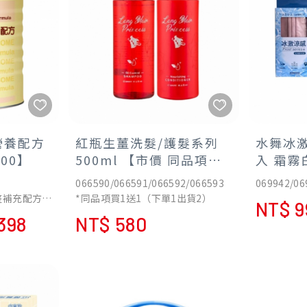
營養配方
紅瓶生薑洗髮/護髮系列
水舞冰激
00】
500ml 【市價 同品項買1
入 霜霧
送1】
【同品項
066590/066591/066592/066593
069942/06
整補充配方食
*同品項買1送1（下單1出貨2）
NT$ 9
,398
NT$ 580
乾燥技術
6.6%蛋白
% 高生物價乳