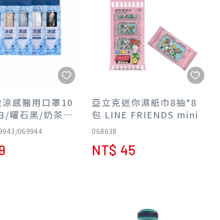
涼感醫用口罩10
亞立克迷你濕紙巾8抽*8
白/曜石黑/奶茶棕
包 LINE FRIENDS mini
2件合購99】
9943/069944
068638
9
NT$ 45