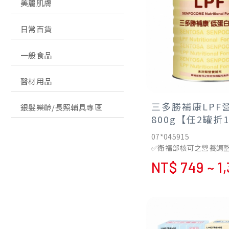
美麗肌膚
日常百貨
一般食品
醫材用品
三多勝補康LPF
銀髮樂齡/長照輔具專區
800g【任2罐折1
07*045915
✅衛福部核可之營養調
品
NT$ 749 ~ 1
✅法國製造，特殊噴霧
✅低蛋白配方(熱量分布:
質)，蛋白質來源:100
清蛋白
✅減少鈉、低鉀、低磷
✅不含乳糖、蔗糖，低