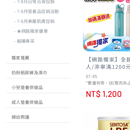
7-8月日常百貨促銷
7-8月營養品促銷活動
7-8月美麗肌膚促銷
★網路獨家優惠
箱購專區
獨家推薦
【網路獨家】全
人/添寧滿1200
奶粉紙尿褲及濕巾
鋼保溫保冰杯組(
07-05
止)
*數量有限，送(售完為止
小兒營養保健品
*贈品依實物為主/不累
NT$ 1,200
*隨色隨機贈送
成人營養保健品
婦幼照護