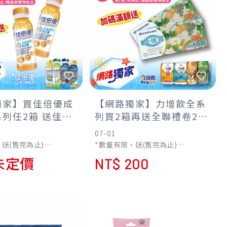
獨家】買佳倍優成
【網路獨家】力增飲全系
列任2箱 送佳倍
列買2箱再送全聯禮卷200
鈣-原味10罐
元(送完為止)
07-01
送(售完為止)
*數量有限，送(售完為止)
物為主/不累贈
*贈品依實物為主/不累贈
 未定價
NT$ 200