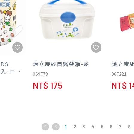
病腎病變患者也
NDS
護立康經典醫藥箱-藍
護立康
0入-中
069779
067221
價299】
NT$ 175
NT$ 1
1
2
3
4
5
6
7
8