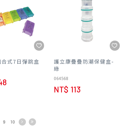
組合式7日彈跳盒
護立康疊疊防潮保健盒-
綠
064568
48
NT$ 113
9
10