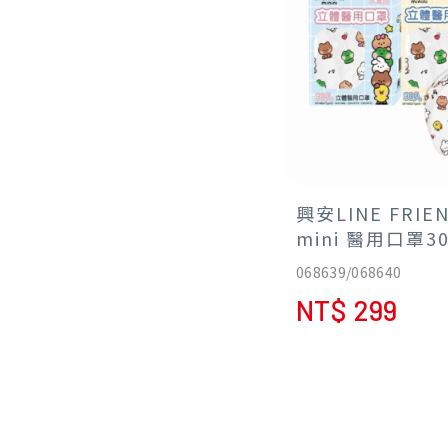
GI(GI=46.5)，糖尿
可使用
興安LINE FRIE
mini 醫用口罩3
童/大童 【2件特
068639/068640
NT$ 299