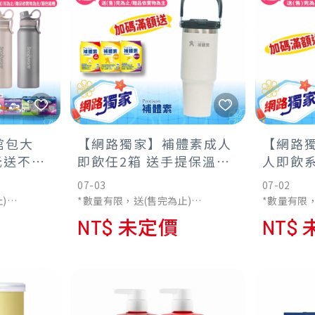
館包大
【網路獨家】補體素成人
【網路
元送不鏽
即飲任2箱 送手提保溫杯
人即飲系
送完為
(依實物為主)
優元氣高
07-03
07-02
)
*數量有限，送(售完為止)
*數量有限，
贈
*贈品依實物為主/不累贈
*贈品依實
NT$ 未定價
NT$