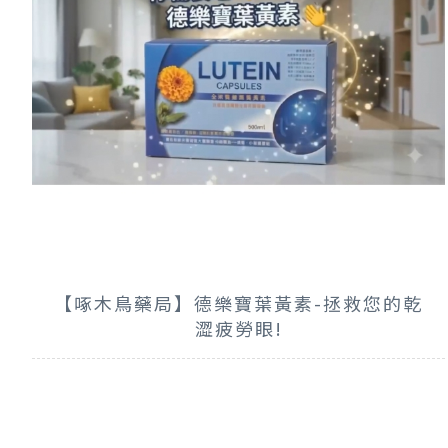
【啄木鳥藥局】德樂寶葉黃素-拯救您的乾
澀疲勞眼!