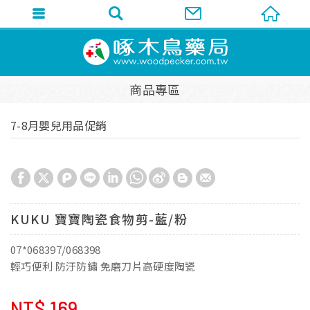
商品專區
7-8月嬰兒用品促銷
KUKU 寶寶陶瓷食物剪-藍/粉
07*068397/068398
輕巧便利 防汙防鏽 免磨刀片高硬度陶瓷
NT$
169