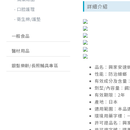
詳細介紹
口腔護理
衛生棉/護墊
一般食品
醫材用品
銀髮樂齡/長照輔具專區
品名：興家安速蟑
性能：防治蟑螂
有效成分及含量：芬普
劑型/內容量：餌
有效期限：2年
產地：日本
適用範圍：本品
環境用藥字樣：
許可證品名：興家
許可證字號：環署衛