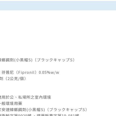
螂餌劑(小黑帽S)（ブラックキャップS）
尼（Fipronil）0.05%w/w
劑（2公克/個）
適用於公、私場所之室內環境
一般環境用藥
安速蟑螂餌劑(小黑帽S)（ブラックキャップS）
輸字第0920號 、環藥販賣字第19-081號