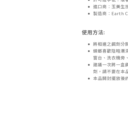
進口商︰玉美生
製造商︰Earth Co
使用方法:
將相連之餌劑分
蟑螂喜歡陰暗潮
窗台、洗衣機旁
建議一次將一盒
劑，請不要在本
本品開封擺放後