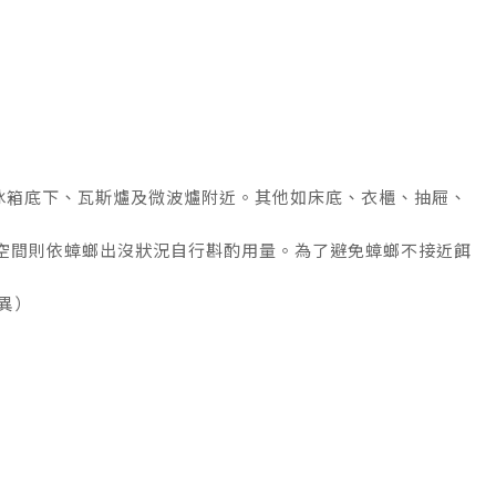
冰箱底下、瓦斯爐及微波爐附近。其他如床底、衣櫃、抽屜、
他空間則依蟑螂出沒狀況自行斟酌用量。為了避免蟑螂不接近餌
異）