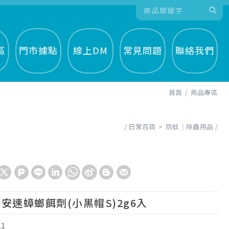
區
門市據點
線上DM
常見問題
聯絡我們
首頁
商品專區
日常百貨
防蚊│除蟲用品
安速蟑螂餌劑(小黑帽S)2g6入
21