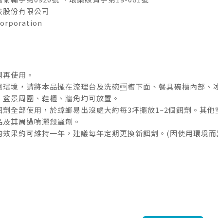
技股份有限公司
rporation
開再使用。
濕環境，請將本品擺在流理台及洗碗槽下面、餐具碗櫃內部、
、盆景周圍、鞋櫃、牆角均可放置。
餌劑全部使用，於蟑螂易出沒處大約每3坪擺放1~2個餌劑。其
品及其周遭噴灑殺蟲劑。
的效果約可維持一年，建議每年定期更換新餌劑。(因使用環境而