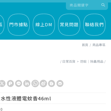
區
門市據點
線上DM
常見問題
聯絡我們
首頁
商品專區
日常百貨
防蚊│除蟲用品
水性液體電蚊香46ml
10