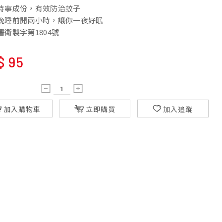
美特寧成份，有效防治蚊子
每晚睡前開兩小時，讓你一夜好眠
署衛製字第1804號
$
95
加入購物車
立即購買
加入追蹤