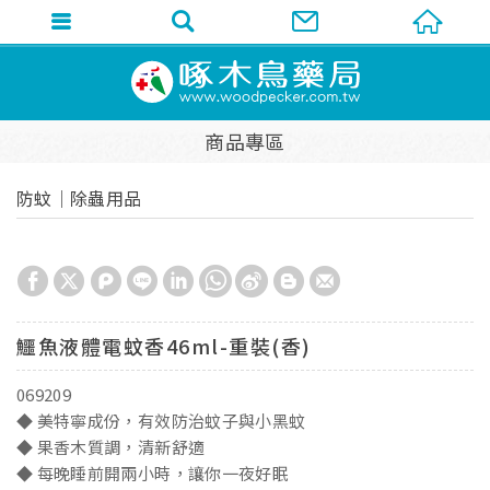
商品專區
防蚊│除蟲用品
鱷魚液體電蚊香46ml-重裝(香)
069209
◆ 美特寧成份，有效防治蚊子與小黑蚊
◆ 果香木質調，清新舒適
◆ 每晚睡前開兩小時，讓你一夜好眠