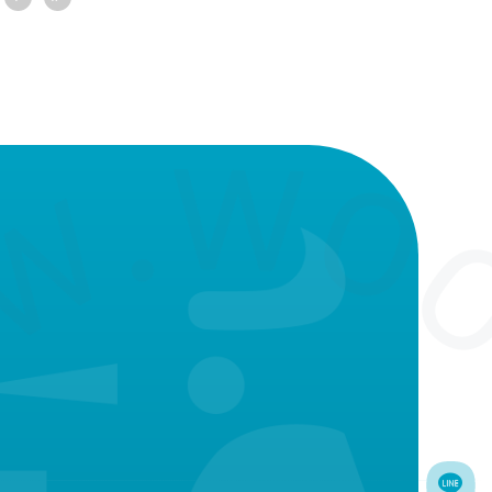
安心。
藏汙垢，安全衛生有保
毛刷可清潔較窄小的齒
的小乳牙。
圓形設計最適合齒齦按
齦及法朗質。