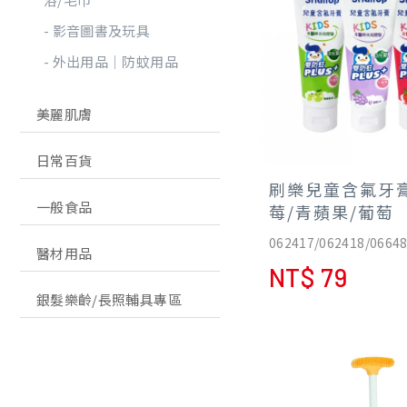
影音圖書及玩具
外出用品│防蚊用品
美麗肌膚
日常百貨
刷樂兒童含氟牙膏
一般食品
莓/青蘋果/葡萄
062417/062418/0664
醫材用品
NT$ 79
銀髮樂齡/長照輔具專區