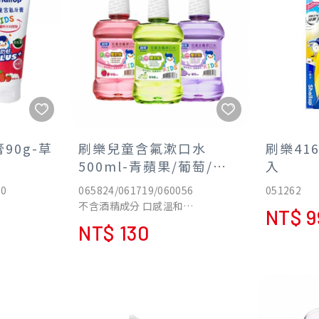
計，保持牙
90g-草
刷樂兒童含氟漱口水
刷樂41
500ml-青蘋果/葡萄/草
入
莓
80
065824/061719/060056
051262
不含酒精成分 口感溫和
NT$ 9
配合正確刷牙習慣 幫助預防蛀牙
NT$ 130
通過9項SGS檢驗