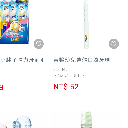
刷清潔衛生
6小胖子彈力牙刷4
黃鴨幼兒整體口腔牙刷
016442
•1歲以上適用
•牙刷毛尖經過特殊研磨處理，圓
NT$ 52
9
潤光滑最適合齒齦按摩，不傷齒齦
及法琅質。
•小巧刷頭-小巧的刷頭適合嬰幼兒
的口腔，全部的牙齒都可以刷的
到。