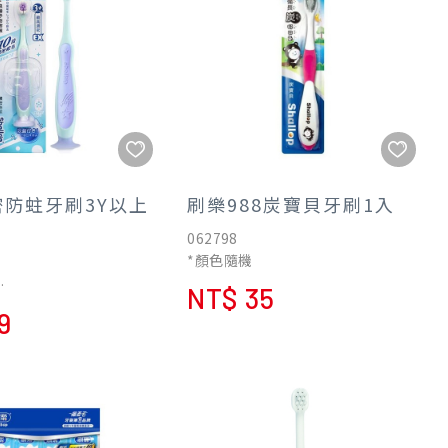
防蛀牙刷3Y以上
刷樂988炭寶貝牙刷1入
062798
*顏色隨機
NT$ 35
10倍濃密軟毛，呵護兒童牙
9
毛，減少牙菌斑窩藏預
小巧刷頭，好深入兒童小
側牙齒
滑刷柄、站立吸盤設