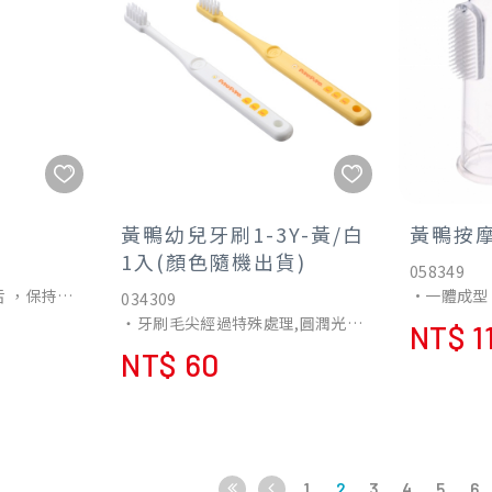
黃鴨幼兒牙刷1-3Y-黃/白
黃鴨按
1入(顏色隨機出貨)
058349
 ，保持口
•一體成型
034309
適合感覺口
•兩階段刷
‧牙刷毛尖經過特殊處理,圓潤光滑
NT$ 1
用。
齡的寶寶清
最適合齒齦按摩,不傷齒齦及法瑯質
NT$ 60
刷面放在舌
•符合人體
‧小巧刷頭適合兒童的口腔,全部的
表面。再將
上幫助寶寶
牙齒都可以刷的到
對著舌尖刮
•雙面設計
(顏色隨機出貨)
邊為牙刷設
•採用進口
•符合美國食
1
2
3
4
5
6