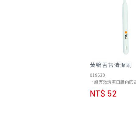
黃鴨舌苔清潔刷
019630
•能有效清潔口腔內的舌
腔內乾淨、清爽；特別
NT$ 52
腔有臭味或抽煙的人使
•使用方式：使用時將
頭上，輕輕往前刷舌頭
刷子的背面清潔橫條，
去舌苔。