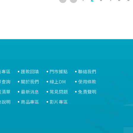
可，使用更
•易清洗不
障。
•高密度細
縫或剛長出
•牙刷前端
摩，不傷牙
員專區
匯款回填
門市據點
聯絡我們
單查詢
關於我們
線上DM
使用條款
蹤清單
最新消息
常見問題
免責聲明
物說明
商品專區
影片專區