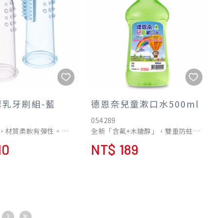
摩乳牙刷組-藍
德恩奈兒童漱口水500ml
054289
，材質柔軟有彈性。
全新「含氟+木糖醇」，雙重防蛀配
頭設計，可針對不同月
方
10
NT$ 189
潔舌苔及按摩牙床。
含氟量225ppm，適合小朋友每日
工學設計，可套在手指
使用
保健口腔。
獨特清香蘋果口味，小朋友更喜歡
一邊為按摩顆粒，另一
計。
食品級矽膠原料製成。
品檢驗局F.D.A檢驗認