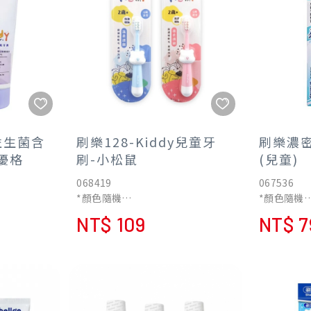
益生菌含
刷樂128-Kiddy兒童牙
刷樂濃密
萄優格
刷-小松鼠
(兒童)
068419
067536
*顏色隨機
*顏色隨機
2歲以上適用，立體Q萌造型
超濃密! 
NT$ 109
NT$ 7
溫柔潔淨同時護齦
周
立體軟膠Q萌造型
星型防蛀刷
防滑易握不滑手
防蛀牙
3+歲兒童
口腔清潔內
安全彈力防