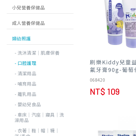
小兒營養保健品
成人營養保健品
婦幼照護
洗沐清潔│肌膚保養
刷樂Kiddy兒童
口腔護理
氟牙膏90g-葡
清潔用品
068420
哺育用品
NT$ 109
離乳用品
嬰幼兒食品
車床│汽座│寢具│洗
澡用品
衣著│鞋│帽│襪│
浴/毛巾