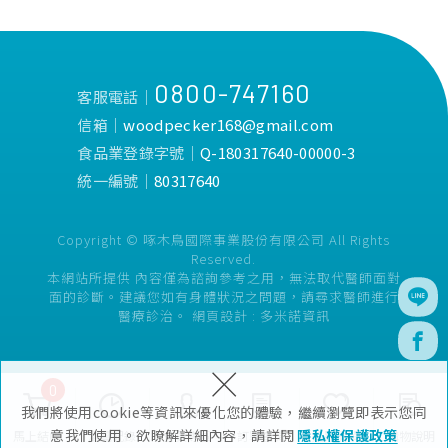
0800-747160
客服電話│
信箱│
woodpecker168@gmail.com
食品業登錄字號│
Q-180317640-00000-3
統一編號│
80317640
Copyright © 啄木鳥國際事業股份有限公司 All Rights
Reserved.
本網站所提供 內容僅為諮詢參考之用，無法取代醫師面對
面的診斷。建議您如有身體狀況之問題，請尋求醫師進行
醫療診治。
網頁設計 :
多米諾資訊
×
0
我們將使用cookie等資訊來優化您的體驗，繼續瀏覽即表示您同
意我們使用。欲瞭解詳細內容，請詳閱
隱私權保護政策
馬上結帳
瀏覽紀錄
會員專區
訂單查詢
追蹤清單
購物說明