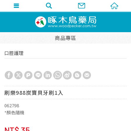
商品專區
口腔護理
刷樂988炭寶貝牙刷1入
062798
*顏色隨機
NT$
35