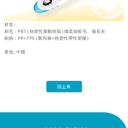
材質:

刷毛：PBT(熱塑性聚酯樹脂)纖柔細軟毛、備長炭

刷柄：PP+TPE(聚丙烯+熱塑性彈性塑膠)

產地:中國

回上頁