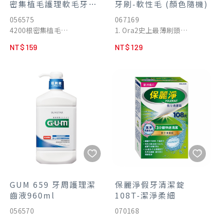
密集植毛護理軟毛牙刷
牙刷-軟性毛 (顏色隨機)
(顏色隨機)
056575
067169
4200根密集植毛
1. Ora2史上最薄刷頭
大面積刷頭x小穴密集刷毛
2.5mm，可以刷到口腔深處
NT$ 159
NT$ 129
不刺激的纖柔極細毛
2. 濃密刷毛緊密貼合牙齒，去
除頑固齒漬
3. 纖細的牙刷頸，使刷牙更流
暢滑順
4. 平滑刷毛有助提供舒適刷牙
體驗及去除齒垢功能，提供滑
順的拋光體驗
5. 透明刷柄採用環境友善的可
再生生物基質塑膠，包裝用
FSC認證紙張
6. 時尚女性最喜愛的高質感外
型設計及沉穩的低明度莫蘭迪
色調
GUM 659 牙周護理潔
保麗淨假牙清潔錠
齒液960ml
108T-潔淨柔細
056570
070168