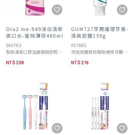
Ora2 me-949淨白清新
GUM727牙周護理牙膏-
漱口水-蜜桃薄荷460ml
清爽岩鹽150g
060763
057685
幫助清潔口腔及齒縫間的死角
添加岩鹽微粒幫助維持牙齦健
不含酒精不刺激，清新口感適
康
NT$ 268
NT$ 219
合天天使用
搭配2種香料達到清爽實感、
微持持久清新的氣息
雙重吸附口臭成分及幫助減少
齒漬附著的成分，讓齒漬不易
附著，維持牙齒潔白與保持口
氣清新