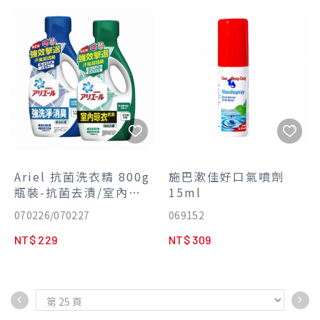
Ariel 抗菌洗衣精 800g
施巴漱佳好口氣噴劑
瓶裝-抗菌去漬/室內晾
15ml
衣
070226/070227
069152
NT$ 229
NT$ 309