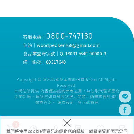
0800-747160
客服電話│
信箱│
woodpecker168@gmail.com
食品業登錄字號│
Q-180317640-00000-3
統一編號│
80317640
Copyright © 啄木鳥國際事業股份有限公司 All Rights
Reserved.
本網站所提供 內容僅為諮詢參考之用，無法取代醫師面對
面的診斷。建議您如有身體狀況之問題，請尋求醫師進行
醫療診治。
網頁設計 :
多米諾資訊
×
0
我們將使用cookie等資訊來優化您的體驗，繼續瀏覽即表示您同