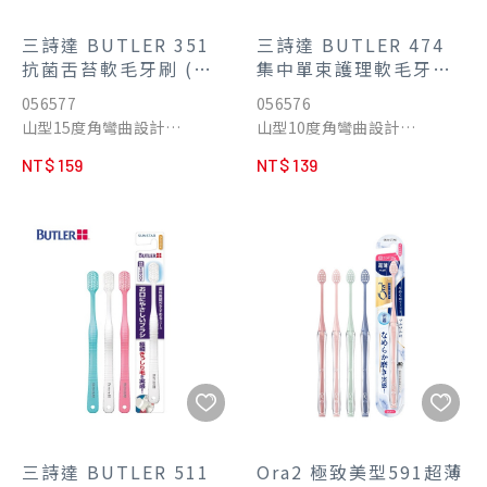
三詩達 BUTLER 351
三詩達 BUTLER 474
抗菌舌苔軟毛牙刷 (顏
集中單束護理軟毛牙刷
色隨機)
(顏色隨機)
056577
056576
山型15度角彎曲設計
山型10度角彎曲設計
針對口臭來源的舌苔所設計
針對後牙部位的齒垢去除
NT$ 159
NT$ 139
柔軟刷毛溫和型舌苔刷
咬合面、牙根齒間溫和清潔
三詩達 BUTLER 511
Ora2 極致美型591超薄