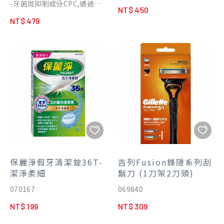
-牙菌斑抑制成分CPC,通過潔
NT$ 450
齒液到達口腔每個角落,能在牙
NT$ 479
齒和牙齦表面發揮持續效用,配
合正確刷牙習慣，幇助抑制牙
菌斑
-溫和不刺激的草本薄荷口味,
使用後的口感也能持續保持清
新。
保麗淨假牙清潔錠36T-
吉列Fusion鋒隱系列刮
潔淨柔細
鬍刀 (1刀架2刀頭)
070167
069840
NT$ 199
NT$ 309