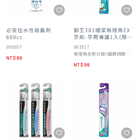
必安住水性殺蟲劑
獅王383細潔無隱角EX
600cc
牙刷-牙周專護1入(顏色
隨機不挑款)
000057
063517
無隱角全新升級!!齒周問題對
NT$ 89
策。
NT$ 99
日本口腔護理市場連續21年
No.1の日本獅王專業研發。
1.5倍淨護，幫助預防牙周問
題。
1.山形植毛，淨護牙齦溝：貼
合齒齦且深入清潔因牙周問題
而變寬的牙齦溝，潔淨效果
1.5倍。
搭配日本技術開發超級細毛，
細微深入齒縫、牙齦溝，舒齦