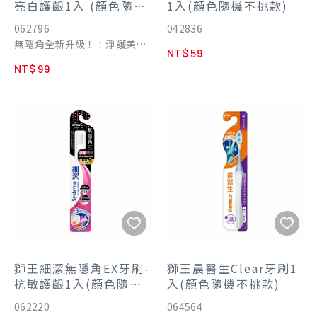
亮白護齦1入 (顏色隨機
1入(顏色隨機不挑款)
層植毛，中央長細毛溫柔潔淨
【快乾防菌】
不挑款)
062796
042836
退縮牙齦所暴露的牙齒敏感
刷毛具快乾特性，使用後迅速
無隱角全新升級！！淨護美齒
處，外緣較短柔細毛溫和呵護
乾燥，不易滋生細菌。
NT$ 59
專用
弱化牙齦。
NT$ 99
日本口腔護理市場連續20年
- 推薦人群 : 自覺牙齒敏感 / 酸
No.1の日本獅王專業研發
軟者
360%亮白力，護齦極淨!展現
淨白閃耀的美齒力！
•雙核心亮白擦: 雙層結構貼
合齒面拋光去漬，提升齒面光
亮
•螺旋淨柔細毛: 極細深入齒
縫牙齦溝，纖柔舒適不刺激，
極致潔淨同時呵護齒齦
•U型雙層植毛包覆牙齒，亮
白齒面同時纖柔護齦
獅王細潔無隱角EX牙刷-
獅王晨醫生Clear牙刷1
•日本先進技術3.0mm超薄
抗敏護齦1入(顏色隨機
入(顏色隨機不挑款)
刷頭，更深入清潔智齒區之難
不挑款)
062220
064564
刷窄位