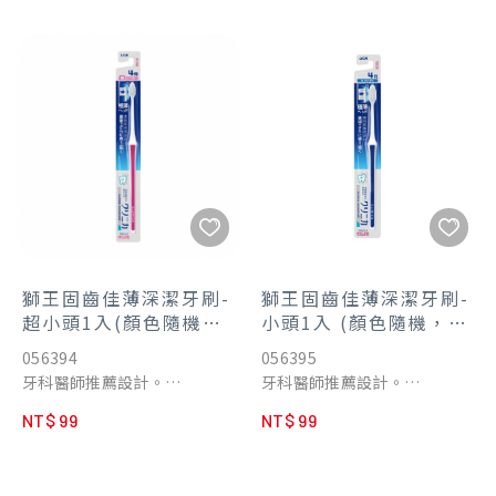
去除食物殘渣及牙菌斑，幫助
般刷毛1/10，細微深入牙齦
預防牙齦問題。
溝，強效去除食物殘渣及牙菌
【呵護牙齦】
斑，幫助預防牙齦問題。
減少67%牙齦壓力，細柔呵護
•減少67％牙齦壓力，細柔呵
牙齦。
護牙齦。
【柔韌耐用】
•韌性比一般刷毛高出3倍以
韌性比一般刷毛高出3倍以上
上，不易外翻，更持久耐用。
不易外翻，更持久耐用
•刷毛具快乾特性，使用後迅
【快乾防菌】
速乾燥，不易滋生細菌。
刷毛具快乾特性，使用後迅速
乾燥，不易滋生細菌。
獅王固齒佳薄深潔牙刷-
獅王固齒佳薄深潔牙刷-
・牙周抗敏牙刷 - 內長外柔雙
超小頭1入(顏色隨機，
小頭1入 (顏色隨機，不
層植毛，中央長細毛溫柔潔淨
不挑款)
挑款)
056394
056395
退縮牙齦所暴露的牙齒敏感
牙科醫師推薦設計。
牙科醫師推薦設計。
處，外緣較短柔細毛溫和呵護
•日本獅王獨特設計：極薄刷
・日本獅王獨特設計：極薄刷
弱化牙齦。
NT$ 99
NT$ 99
頭僅2.6mm，極細刷頸僅
頭僅2.6mm，極細刷頸僅
- 推薦人群 : 自覺牙齒敏感 / 酸
3.5mm。
3.5mm。
軟者
•能深入後排牙齒難刷窄位，
・能深入後排牙齒難刷窄位，