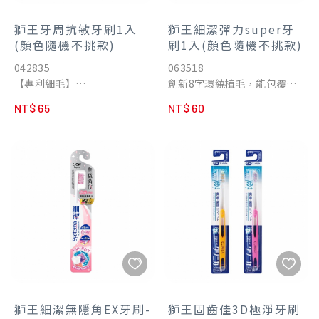
不刺激。
2.1.4倍彈力細頸：防止過度施
獅王牙周抗敏牙刷1入
獅王細潔彈力super牙
力對牙齦造成傷害。同時靈巧
(顏色隨機不挑款)
刷1入(顏色隨機不挑款)
深入口腔，輕鬆刷進各種死
042835
063518
角。
【專利細毛】
創新8字環繞植毛，能包覆各
3.日本先進技術3.0mm超薄刷
專利超極細毛尖端僅一般刷毛
種形狀的牙齒清潔，搭配彈力
頭，更深入清潔智齒區之難刷
NT$ 65
NT$ 60
1/10，細微深入牙齦溝，強效
刷頸，防止刷牙施力過度對牙
窄位。
去除食物殘渣及牙菌斑，幫助
齦產生傷害。
預防牙齦問題。
【呵護牙齦】
【超極細毛】
減少67%牙齦壓力，細柔呵護
日本超極細毛尖端僅一般刷毛
牙齦。
1/10，細微深入牙齦溝，強效
【柔韌耐用】
去除食物殘渣及牙菌斑，幫助
韌性比一般刷毛高出3倍以上
預防牙齦問題。
不易外翻，更持久耐用
【呵護牙齦】
【快乾防菌】
減少67%牙齦壓力，細柔呵護
刷毛具快乾特性，使用後迅速
牙齦。
乾燥，不易滋生細菌。
【柔韌耐用】
韌性比一般刷毛高出3倍以上
獅王細潔無隱角EX牙刷-
獅王固齒佳3D極淨牙刷
・牙周抗敏牙刷 - 內長外柔雙
不易外翻，更持久耐用。