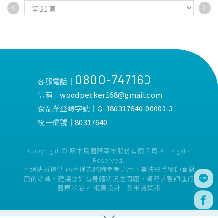
徹底去除齒面牙垢。
徹底去除齒面牙垢。
•搭配小巧刷頭， 輕鬆清潔口
・搭配小巧刷頭， 輕鬆清潔口
腔內部。
腔內部。
0800-747160
客服電話│
信箱│
woodpecker168@gmail.com
食品業登錄字號│
Q-180317640-00000-3
統一編號│
80317640
Copyright © 啄木鳥國際事業股份有限公司 All Rights
Reserved.
本網站所提供 內容僅為諮詢參考之用，無法取代醫師面對
面的診斷。建議您如有身體狀況之問題，請尋求醫師進行
醫療診治。
網頁設計 :
多米諾資訊