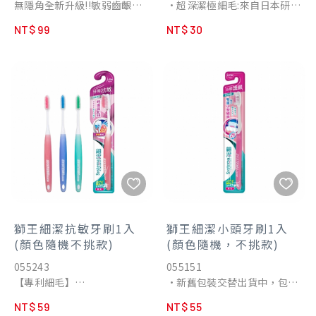
無隱角全新升級!!敏弱齒齦專
•超深潔極細毛:來自日本研發
•彈力纖長刷頸: 更易直達全
用
的超極細毛能有效深入齒縫清
口並減緩刷牙力道
NT$ 99
NT$ 30
・3段舒齦技術 呵護敏弱齒齦
潔較普通刷毛更為舒適。
•防滑軟膠刷柄設計
・內層:加長螺旋細毛，溫和並
•彈力QQ刷頸: 幫助減緩刷牙
徹底潔淨敏感部位。
時對牙齦過度施力。
・中、外層:中長外短2段式極
•舒適潔舌軟膠 : 嚴選優質軟
細毛，更能貼合齒齦，呵護敏
膠，舒適潔淨舌苔，幫助與防
弱部位。
口腔異味。
・3尖端極細絲絨刷毛
•日本獅王百年口腔護理研發
・中、外層2段式極細毛，除
經驗，專為台灣市場全新設
了更能貼合齒齦，更能在每根
計。
刷毛尖端處分岔成3根
<0.01mm纖柔毛，進一步舒
緩牙齦壓力，如絲絨般柔軟舒
適。
獅王細潔抗敏牙刷1入
獅王細潔小頭牙刷1入
・日本先進技術3.0mm超薄
(顏色隨機不挑款)
(顏色隨機，不挑款)
刷頭
055243
055151
・更深入清潔智齒區之難刷窄
【專利細毛】
•新舊包裝交替出貨中，包裝
位
專利超極細毛尖端僅一般刷毛
依實際收到為主
NT$ 59
NT$ 55
1/10，細微深入牙齦溝，強效
•日本專利超級細毛尖端僅一