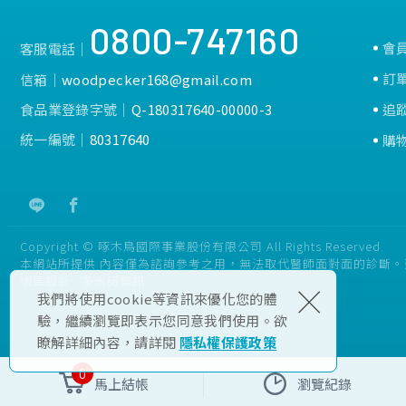
0800-747160
會
客服電話│
訂
信箱│
woodpecker168@gmail.com
食品業登錄字號│
Q-180317640-00000-3
追
統一編號│
80317640
購
Copyright © 啄木鳥國際事業股份有限公司 All Rights Reserved.
本網站所提供 內容僅為諮詢參考之用，無法取代醫師面對面的診斷
網頁設計 :
多米諾資訊
×
我們將使用cookie等資訊來優化您的體
驗，繼續瀏覽即表示您同意我們使用。欲
瞭解詳細內容，請詳閱
隱私權保護政策
0
馬上結帳
瀏覽紀錄