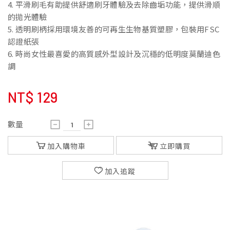
4. 平滑刷毛有助提供舒適刷牙體驗及去除齒垢功能，提供滑順
的拋光體驗
5. 透明刷柄採用環境友善的可再生生物基質塑膠，包裝用FSC
認證紙張
6. 時尚女性最喜愛的高質感外型設計及沉穩的低明度莫蘭迪色
調
NT$
129
數量
加入購物車
立即購買
加入追蹤