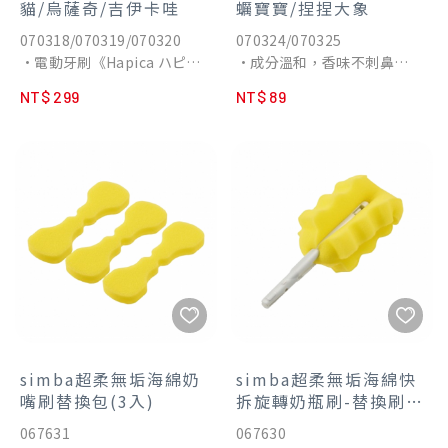
貓/烏薩奇/吉伊卡哇
蠣寶寶/捏捏大象
070318/070319/070320
070324/070325
•電動牙刷《Hapica ハピ
•成分溫和，香味不刺鼻
カ》可愛新登場！日本製安心
•浴鹽球遇水溶解後釋放內藏
NT$ 299
NT$ 89
設計
驚喜5款公仔，滿足兒童好奇
•這款可愛升級版的《ハピ
心，提升洗澡樂趣。
カ》電動牙刷，不僅外型更吸
•
睛，使用起來也一樣簡單便
利。
•採用乾電池式設計，不需充
電，輕鬆上手！
•適合日常使用，也非常適合
帶出門使用。日本製造，品質
安心可靠。
simba超柔無垢海綿奶
simba超柔無垢海綿快
嘴刷替換包(3入)
拆旋轉奶瓶刷-替換刷頭
1入
067631
067630