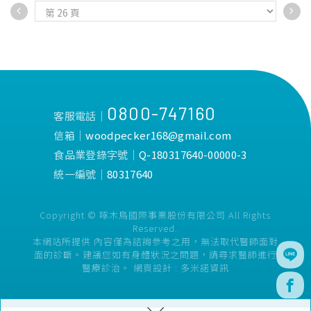
•權威醫院唯一指定，新生兒
餵湯汁兩用進食。
哺餵成功率高。
•匙端軟質素材，圓滑設計避
•100%全程台灣製造，免去
免碰傷。
進口溯源的擔憂。
•立體加深弧度湯汁專用匙，
•獨家首創一瓶八用！分階段
液體不易外流。
科學餵養：儲乳、餵乳、學
•符合拿握手勢，成人餵食也
飲。
不費力。
0800-747160
•奶瓶容量、奶嘴尺寸、配件
•防汙支架可避免直接接觸桌
客服電話│
業界規格最齊全。
面，隨手放也不沾污。
信箱│
woodpecker168@gmail.com
•業界唯一每批奶瓶瓶身經國
•附贈隨身收納盒，防止餐具
食品業登錄字號│
Q-180317640-00000-3
際權威SGS嚴格檢驗，不含雙
髒污。
酚A&S、塑化劑。
•一體成型整支可消毒，可蒸
統一編號│
80317640
•螺旋鎖定防漏結構，世界衛
氣、水煮、紫外線消毒，清潔
生組織WHO建議泡奶溫度
消毒無死角。
Copyright © 啄木鳥國際事業股份有限公司 All Rights
70°C也不漏奶。
•100%台灣製造，品質有保
Reserved.
障。
本網站所提供 內容僅為諮詢參考之用，無法取代醫師面對
•通過國際SGS嚴格檢驗，不
面的診斷。建議您如有身體狀況之問題，請尋求醫師進行
含雙酚A&S、塑化劑、重金
醫療診治。
網頁設計 :
多米諾資訊
屬。