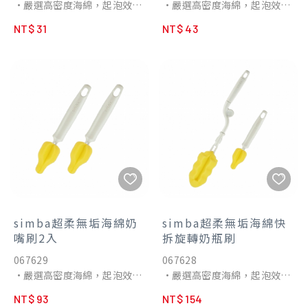
•嚴選高密度海綿，起泡效率
•嚴選高密度海綿，起泡效率
快，節省洗劑用量。
快，節省洗劑用量。
NT$ 31
NT$ 43
•3D立體貼合奶嘴，深層去
•海綿增量40%，清潔效能更
汙。
加倍。
•仿奶嘴設計，寬口、標口奶
•浪紋海綿設計，緊密貼合瓶
嘴都適用。
身內壁，清潔無死角。
•可徹底清潔螺牙、配件等細
•卡扣設計按壓即開，一秒換
微縫隙。
刷頭。
•可替換海綿，刷柄永續循環
使用。
simba超柔無垢海綿奶
simba超柔無垢海綿快
嘴刷2入
拆旋轉奶瓶刷
067629
067628
•嚴選高密度海綿，起泡效率
•嚴選高密度海綿，起泡效率
快，節省洗劑用量。
快，節省洗劑用量。
NT$ 93
NT$ 154
•3D立體貼合奶嘴，深層去
•海綿增量40%，清潔效能更