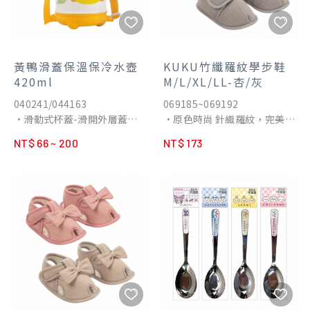
黃鴨滑蓋保溫保冷水壺
KUKU竹纖羅紋學步鞋
420ml
M/L/XL/LL-杏/灰
040241/044163
069185~069192
•滑動式杯蓋-滑開外層蓋
•原色時尚 針織羅紋，完美呈
子，吸管就會彈起。外層蓋子
現出舒適及高質感的育兒棉品
NT$ 66 ~ 200
NT$ 173
與內層蓋子連成一體，不用擔
•讓寶寶踏出的每一步，都走
心遺失。
得更加安穩
•十字型切口吸管-吸嘴用柔
•柔軟舒適 輕巧無負擔，保護
軟的矽膠材質製成：吸管前端
寶寶稚嫩雙腳
呈現「十」字型切口，即使打
•從織布、設計、檢驗、製作
翻了或是掉落地上，也不容易
全程嚴格把關，打造現代時尚
溢漏出來。
獨創商品
•不含雙酚A(BPA)，高級PP
材質製成，耐熱及穩定性高。
•可調式揹帶，適合各個年齡
層。