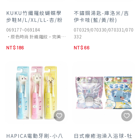
KUKU竹纖羅紋蝴蝶學
不鏽鋼湯匙-庫洛米/吉
步鞋M/L/XL/LL-杏/粉
伊卡哇(藍/黃/粉)
069177~069184
070329/070330/070331/070
•原色時尚 針織羅紋，完美呈
332
現出舒適及高質感的育兒棉品
NT$ 186
NT$ 66
•讓寶寶踏出的每一步，都走
得更加安穩
•柔軟舒適 輕巧無負擔，保護
寶寶稚嫩雙腳
•從織布、設計、檢驗、製作
全程嚴格把關，打造現代時尚
獨創商品
HAPICA電動牙刷-小八
日式療癒泡澡入浴球-牡