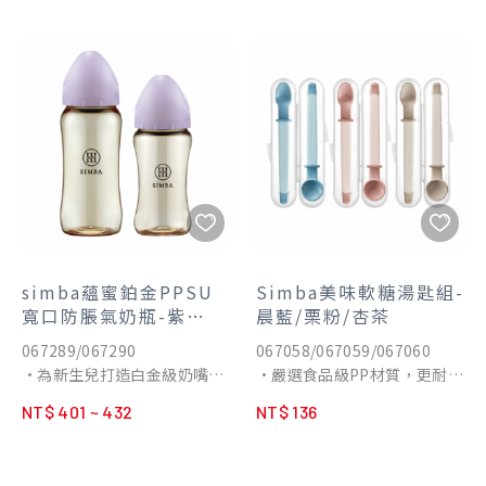
汙。
加倍。
•仿奶嘴設計，寬口、標口奶
•浪紋海綿設計，緊密貼合瓶
嘴都適用。
身內壁，清潔無死角。
•可徹底清潔螺牙、配件等細
•360°省力旋轉把手，清瓶輕
微縫隙。
鬆省力。
•符合人體工學輔助施力點，
•符合人體工學輔助施力點，
使用握感舒適不打滑。
使用握感舒適不打滑。
•可替換海綿，刷柄永續循環
•可替換海綿，卡扣設計即開
使用。
即換，刷柄永續循環使用。
•整支可懸掛，便於瀝乾海
•多杯型適用，深入各式口
綿，使用更衛生。
徑、容量。
•整支可懸掛，便於瀝乾海
simba蘊蜜鉑金PPSU
Simba美味軟糖湯匙組-
綿，使用更衛生。
寬口防脹氣奶瓶-紫
晨藍/栗粉/杏茶
芙-270ml/360ml
067289/067290
067058/067059/067060
•為新生兒打造白金級奶嘴，
•嚴選食品級PP材質，更耐
擬造媽媽乳房觸感。
用、防摔。
NT$ 401 ~ 432
NT$ 136
•Aspir5.0智能防脹氣減壓系
•整組可耐高溫100˚C，反覆
統，防嗆奶、防溢奶、防脹
消毒也ok。
氣。
•符合寶寶小口，方便餵泥、