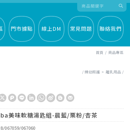
區
門市據點
線上DM
常見問題
聯絡我們
首頁
商品專區
婦幼照護
離乳用品
mba美味軟糖湯匙組-晨藍/栗粉/杏茶
58/067059/067060