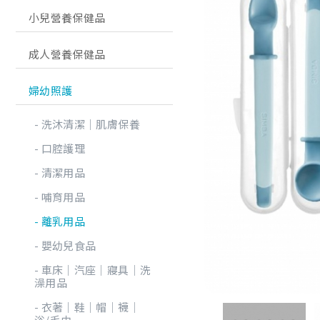
小兒營養保健品
成人營養保健品
婦幼照護
洗沐清潔│肌膚保養
口腔護理
清潔用品
哺育用品
離乳用品
嬰幼兒食品
車床│汽座│寢具│洗
澡用品
衣著│鞋│帽│襪│
浴/毛巾