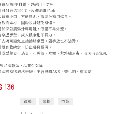
選食品級PP材質，更耐用、防摔。
可耐高溫100˚C，反覆消毒也ok。
合寶寶小口，方便餵泥、餵湯汁兩用進食。
端軟質素材，圓滑設計避免碰傷。
體加深弧度湯汁專用匙，液體不易外流。
合拿握手勢，成人餵食也不費力。
汙支架可避免直接接觸桌面，隨手放也不沾污。
贈隨身收納盒，防止餐具髒污。
體成型整支可消毒，可蒸氣、水煮、紫外線消毒，清潔消毒無死
00%台灣製造，品質有保障。
過國際SGS嚴格檢驗，不含雙酚A&S、塑化劑、重金屬。
$
136
晨藍
栗粉
杏茶