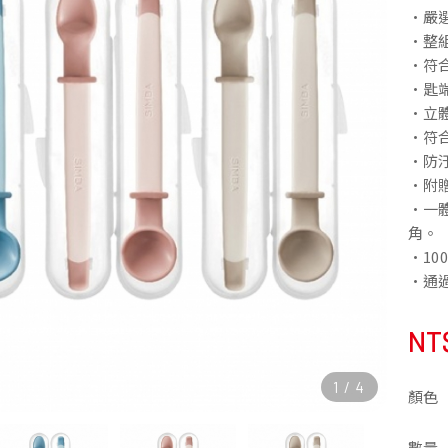
•嚴
•整組
•符
•匙
•立
•符
•防
•附
•一
角。
•1
•通
NT
1
/
4
顏色
數量