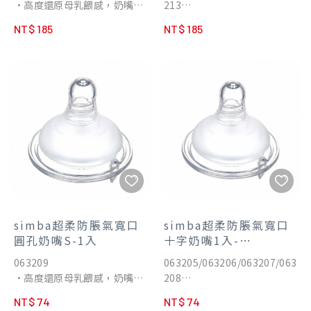
•高度還原母乳餵感，奶嘴黃
213
乳頭不混淆。
生兒哺餵成功率高，親餵瓶餵
金比例長度、柔軟觸感、模擬
•高度還原母乳餵感，奶嘴黃
乳頭不混淆。
NT$ 185
NT$ 185
乳暈霧化設計。
金比例長度、柔軟觸感、模擬
•選用日本信越100%食品級
乳暈霧化設計。
白金矽膠，高回彈性不因吸吮
•選用日本信越100%食品級
而扁塌。
白金矽膠，高回彈性不因吸吮
•Aspir5.0智能防脹氣減壓系
而扁塌。
統，防嗆奶、防溢奶、防脹
•Aspir5.0智能防脹氣減壓系
氣。
統，防嗆奶、防溢奶、防脹
•防脹氣奶嘴尺寸業界規格最
氣。
齊全，8段流量分階餵養。
•防脹氣奶嘴尺寸業界規格最
•耐高溫達150°C，可蒸氣消
齊全，8段流量分階餵養。
毒、水煮消毒、紫外線消毒。
•耐高溫達150°C，可蒸氣消
•通過國際權威SGS嚴格檢
毒、水煮消毒、紫外線消毒。
驗，不含雙酚A&S、塑化劑、
•通過國際權威SGS嚴格檢
simba超柔防脹氣寬口
simba超柔防脹氣寬口
八大重金屬。
驗，不含雙酚A&S、塑化劑、
圓孔奶嘴S-1入
十字奶嘴1入-
•權威醫院月中指定使用，新
八大重金屬。
S/M/L/XL
063209
063205/063206/063207/063
生兒哺餵成功率高，親餵瓶餵
•權威醫院月中指定使用，新
•高度還原母乳餵感，奶嘴黃
208
乳頭不混淆。
生兒哺餵成功率高，親餵瓶餵
金比例長度、柔軟觸感、模擬
•高度還原母乳餵感，奶嘴黃
乳頭不混淆。
NT$ 74
NT$ 74
乳暈霧化設計。
金比例長度、柔軟觸感、模擬