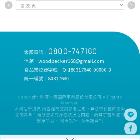
而扁塌。
白金矽膠，高回彈性不因吸吮
•Aspir5.0智能防脹氣減壓系
而扁塌。
統，防嗆奶、防溢奶、防脹
•Aspir5.0智能防脹氣減壓系
氣。
統，防嗆奶、防溢奶、防脹
•防脹氣奶嘴尺寸業界規格最
氣。
齊全，8段流量分階餵養。
•防脹氣奶嘴尺寸業界規格最
•耐高溫達150°C，可蒸氣消
齊全，8段流量分階餵養。
0800-747160
毒、水煮消毒、紫外線消毒。
•耐高溫達150°C，可蒸氣消
客服電話│
•通過國際權威SGS嚴格檢
毒、水煮消毒、紫外線消毒。
信箱│
woodpecker168@gmail.com
驗，不含雙酚A&S、塑化劑、
•通過國際權威SGS嚴格檢
食品業登錄字號│
Q-180317640-00000-3
八大重金屬。
驗，不含雙酚A&S、塑化劑、
•權威醫院月中指定使用，新
八大重金屬。
統一編號│
80317640
生兒哺餵成功率高，親餵瓶餵
•權威醫院月中指定使用，新
乳頭不混淆。
生兒哺餵成功率高，親餵瓶餵
Copyright © 啄木鳥國際事業股份有限公司 All Rights
乳頭不混淆。
Reserved.
本網站所提供 內容僅為諮詢參考之用，無法取代醫師面對
面的診斷。建議您如有身體狀況之問題，請尋求醫師進行
醫療診治。
網頁設計 :
多米諾資訊