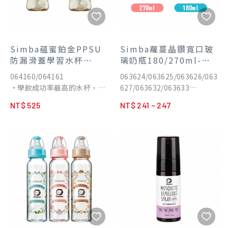
Simba蘊蜜鉑金PPSU
Simba蘿蔓晶鑽寬口玻
防漏滑蓋學習水杯
璃奶瓶180/270ml-天
270ml-晨藍/栗粉
藍/粉紅/咖啡
064160/064161
063624/063625/063626/063
•學飲成功率最高的水杯，搭
627/063632/063633
配獨家省力滑蓋，小手也好開
•瓶身嚴選耐熱玻璃製成，耐
NT$ 525
NT$ 241 ~ 247
好關。
高溫600℃，冷熱急變溫差
•新革命！獨家專利Vigor防
150℃。
噴系統，溫水不噴、倒置不
•瓶身高透明度，容量刻度清
漏。
晰可見。
•專為學飲階段打造，輕含住
•奶瓶內壁光滑，不卡奶垢好
吸管即可飲水，無需用力咬
清洗。
合。
•輕巧瓶身好攜帶。
•選用100%食品級白金矽
•通過國際SGS嚴格檢驗，不
膠，觸感柔軟不傷寶寶唇舌。
含雙酚A。
•Aspir 5.0智能防脹氣減壓系
•奶瓶新寓意，精緻印花完美
統，平衡吸吮時水杯內外壓
演繹媽媽的愛，與寶寶茁壯萌