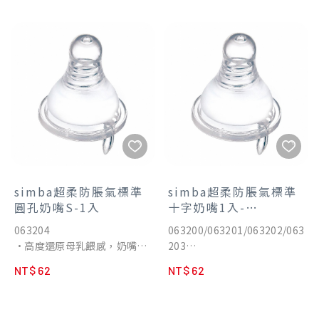
•選用日本信越100%食品級
乳暈霧化設計。
白金矽膠，高回彈性不因吸吮
•選用日本信越100%食品級
而扁塌。
白金矽膠，高回彈性不因吸吮
•Aspir5.0智能防脹氣減壓系
而扁塌。
統，防嗆奶、防溢奶、防脹
•Aspir5.0智能防脹氣減壓系
氣。
統，防嗆奶、防溢奶、防脹
•防脹氣奶嘴尺寸業界規格最
氣。
齊全，8段流量分階餵養。
•防脹氣奶嘴尺寸業界規格最
•耐高溫達150°C，可蒸氣消
齊全，8段流量分階餵養。
毒、水煮消毒、紫外線消毒。
•耐高溫達150°C，可蒸氣消
•通過國際權威SGS嚴格檢
毒、水煮消毒、紫外線消毒。
驗，不含雙酚A&S、塑化劑、
•通過國際權威SGS嚴格檢
simba超柔防脹氣標準
simba超柔防脹氣標準
八大重金屬。
驗，不含雙酚A&S、塑化劑、
圓孔奶嘴S-1入
十字奶嘴1入-
•權威醫院月中指定使用，新
八大重金屬。
S/M/L/XL
063204
063200/063201/063202/063
生兒哺餵成功率高，親餵瓶餵
•權威醫院月中指定使用，新
•高度還原母乳餵感，奶嘴黃
203
乳頭不混淆。
生兒哺餵成功率高，親餵瓶餵
金比例長度、柔軟觸感、模擬
•高度還原母乳餵感，奶嘴黃
乳頭不混淆。
NT$ 62
NT$ 62
乳暈霧化設計。
金比例長度、柔軟觸感、模擬
•選用日本信越100%食品級
乳暈霧化設計。
白金矽膠，高回彈性不因吸吮
•選用日本信越100%食品級