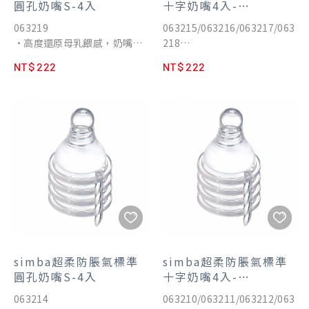
圓孔奶嘴S-4入
十字奶嘴4入-
S/M/L/XL
063219
063215/063216/063217/063
•高度還原母乳餵感，奶嘴黃
218
金比例長度、柔軟觸感、模擬
•高度還原母乳餵感，奶嘴黃
NT$ 222
NT$ 222
乳暈霧化設計。
金比例長度、柔軟觸感、模擬
•選用日本信越100%食品級
乳暈霧化設計。
白金矽膠，高回彈性不因吸吮
•選用日本信越100%食品級
而扁塌。
白金矽膠，高回彈性不因吸吮
•Aspir5.0智能防脹氣減壓系
而扁塌。
統，防嗆奶、防溢奶、防脹
•Aspir5.0智能防脹氣減壓系
氣。
統，防嗆奶、防溢奶、防脹
•防脹氣奶嘴尺寸業界規格最
氣。
齊全，8段流量分階餵養。
•防脹氣奶嘴尺寸業界規格最
•耐高溫達150°C，可蒸氣消
齊全，8段流量分階餵養。
毒、水煮消毒、紫外線消毒。
•耐高溫達150°C，可蒸氣消
•通過國際權威SGS嚴格檢
毒、水煮消毒、紫外線消毒。
驗，不含雙酚A&S、塑化劑、
•通過國際權威SGS嚴格檢
simba超柔防脹氣標準
simba超柔防脹氣標準
八大重金屬。
驗，不含雙酚A&S、塑化劑、
圓孔奶嘴S-4入
十字奶嘴4入-
•權威醫院月中指定使用，新
八大重金屬。
S/M/L/XL
063214
063210/063211/063212/063
生兒哺餵成功率高，親餵瓶餵
•權威醫院月中指定使用，新