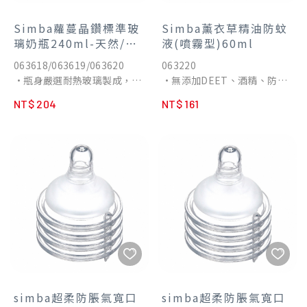
力，有效減少脹氣、嗆口現
芽的生命力。
象。
•搭配母乳記憶超柔防脹氣圓
Simba蘿蔓晶鑽標準玻
Simba薰衣草精油防蚊
•360˚導管珠，坐、躺、趴、
孔S奶嘴。
璃奶瓶240ml-天然/粉
液(噴霧型)60ml
臥都能喝，導管珠無縫包覆工
紅/咖啡
063618/063619/063620
063220
藝不藏汙納垢。
•瓶身嚴選耐熱玻璃製成，耐
•無添加DEET、酒精、防腐
•握感極佳的20˚人體工學省
高溫600℃，冷熱急變溫差
劑，成人、小孩適用。
力把手，無需傾斜即可順利喝
NT$ 204
NT$ 161
150℃。
•嚴選經英國土壤協會
水。
•瓶身高透明度，容量刻度清
COSMOS有機認證薰衣草、香
•配件全拆洗清潔最徹底，可
晰可見。
茅、尤加利精油。
蒸氣、水煮、紫外線消毒。
•奶瓶內壁光滑，不卡奶垢好
•經實驗證實，有效驅離埃及
清洗。
斑蚊、熱帶家蚊、小黑蚊…等
•輕巧瓶身好攜帶。
多種蚊蟲。
•通過國際SGS嚴格檢驗，不
•360°可倒噴設計，細緻噴
含雙酚A。
霧，大廣角均勻噴灑。
•奶瓶新寓意，精緻印花完美
•質地清爽不黏膩，溫和不刺
演繹媽媽的愛，與寶寶茁壯萌
激。
芽的生命力。
•60ml大容量，可噴次數達
•搭配母乳記憶超柔防脹氣圓
400次以上。
孔S奶嘴。
•通過國際SGS嚴格檢驗，不
simba超柔防脹氣寬口
simba超柔防脹氣寬口
含化學DEET、重金屬。