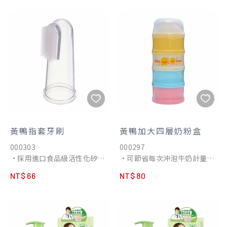
時候最需要的就是《奶嘴鏈》
相近，讓吸、嚼、擠、嚥等運
了。
動重複進行，可以幫助下顎訓
•奶嘴夾可防止嬰兒含在口中
練，強化牙齒基礎。
的奶嘴掉落或遺失。
•附透明保潔蓋，防塵防污，
衛生看的見。
•活動拉環寶寶抓取容易。
•質地柔軟，無臭、無味、不
變形。
•拇指狀安撫奶嘴外型符合寶
寶嘴型設計。
•吸奶嘴時，奶嘴內成真空，
可貼緊嘴巴，促進鼻子自然呼
黃鴨指套牙刷
黃鴨加大四層奶粉盒
吸。
000303
000297
•弧線形及兩側通氣孔設計，
•採用進口食品級活性化矽膠
•可節省每次沖泡牛奶計量奶
不防礙鼻子的呼吸。
(LSR)原料製成，符合美國
粉的時間。
NT$ 66
NT$ 80
FDA檢驗認可，使用更安心。
•可計量四次份量奶粉，外出
•牙刷前端圓形設計最適合按
或深夜餵奶時沖泡很方便。
摩齒齦，不傷牙齦及琺瑯質。
•加大容量。可依寶寶需求增
•指套型設計，使用方便，刷
加奶粉容量。
毛一體成型，刷毛不脫落。
•漏勺型瓶口：奶粉倒入奶瓶