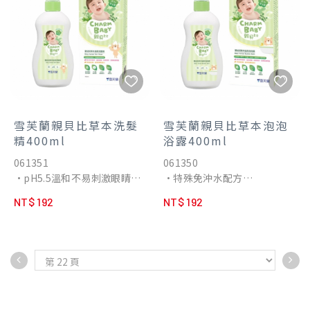
使用方式：
時，不會撒出瓶外。
•當寶寶在長乳牙時，牙齦會
癢，此時可將乳牙刷套在食指
上，按摩寶寶牙齦。
•將乳牙刷套在食指上，一邊
抱著寶寶稍仰或是平躺，直接
清潔乳牙、口腔或舌苔。
雪芙蘭親貝比草本洗髮
雪芙蘭親貝比草本泡泡
精400ml
浴露400ml
061351
061350
•pH5.5溫和不易刺激眼睛
•特殊免沖水配方
•呵護柔細髮絲
•溫和緩解肌膚脆弱
NT$ 192
NT$ 192
•能徹底去除頭皮異味
•五大東方草本植萃
•五大東方草本植萃
•搭配益生菌配方
•搭配益生菌配方
•溫和弱酸性pH5.5
•pH5.5溫和不易刺激眼睛
•三效合一 1瓶完成