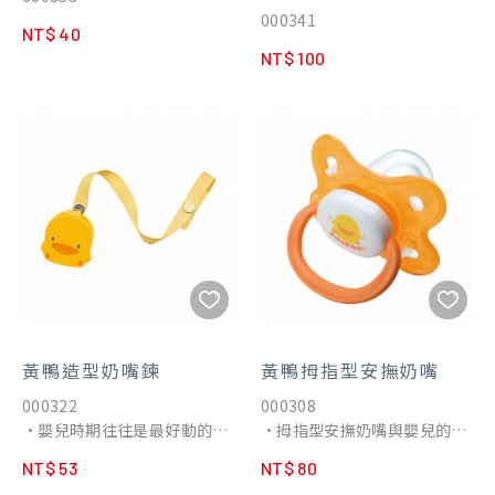
000341
NT$ 40
NT$ 100
黃鴨造型奶嘴鍊
黃鴨拇指型安撫奶嘴
000322
000308
•嬰兒時期往往是最好動的時
•拇指型安撫奶嘴與嬰兒的嘴
期，而含在嘴裡的奶嘴也可能
唇吻合，放入嬰兒口中，它的
NT$ 53
NT$ 80
隨著寶寶的動作而掉落，這個
形狀會變成與母親的奶頭非常