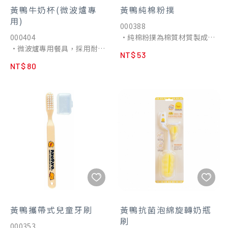
•安全童鎖使用更安心
黃鴨牛奶杯(微波爐專
黃鴨純棉粉撲
用)
000388
000404
•純棉粉撲為棉質材質製成，
•微波爐專用餐具，採用耐熱
不傷寶寶肌膚，可用清水輕輕
NT$ 53
(P.P)材質，微波加熱食物不會
搓揉換洗。
NT$ 80
產生毒素
•重量輕、不易摔破適合嬰幼
兒使用
黃鴨攜帶式兒童牙刷
黃鴨抗菌泡綿旋轉奶瓶
刷
000353