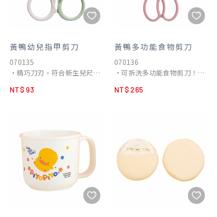
黃鴨幼兒指甲剪刀
黃鴨多功能食物剪刀
070135
070136
•精巧刀刃，符合新生兒尺
•可拆洗多功能食物剪刀！左
寸，修剪時看得清楚寶寶指
手右手都適用不卡卡
NT$ 93
NT$ 265
甲！
•使用醫療等級不銹鋼，堅韌
•嬰幼兒的指甲是非常軟而脆
耐用、抗腐蝕！
弱的，所以更需要特有的剪
•刀刃長度和手柄曲線使用黃
刀、指甲剪來幫寶寶剪指甲。
金比例省力設計，剪裁更輕鬆
•專供嬰兒軟指甲使用。
•刀刃採用防滑鋸齒，食物不
•圓潤鈍刀頭設計，以防意外
沾黏
刺傷。
•圓潤刀頭，安全不傷手
•手把均衡設計，左右手均可
•雙重安全設計，添加保護
使用。
蓋、安心童鎖。攜帶便利，防
•附保護蓋，保管、攜帶皆便
誤傷
利。
•可拆洗，衛生安全更放心
•易握大口徑 操作方便