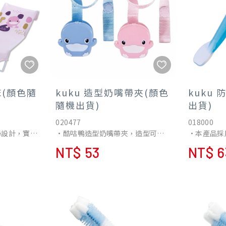
床(顏色隨
kuku 造型奶嘴帶夾(顏色
kuku
隨機出貨)
出貨)
020477
018000
學設計，寶寶
•酷咕鴨造型奶嘴帶夾，造型可
•本產品採用
支撐寶寶的
愛，可輕易地將奶嘴帶夾住寶寶的
Rubber
NT$ 53
NT$ 6
媽媽為寶寶
衣服，織帶上的壓扣設計，可輕鬆
美國F.D.
環繞扣住安撫奶嘴，讓寶寶在活動
•無毒性、耐
盆】
時，不易掉落或遺失安撫奶嘴。
不變形、安
【顏色隨機出貨】
【顏色隨機