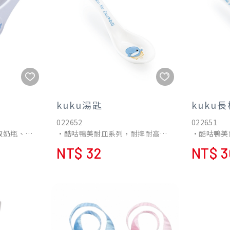
kuku湯匙
kuku
022652
022651
取奶瓶、奶
•酷咕鴨美耐皿系列，耐摔耐高溫
•酷咕鴨美
用。
材質，無毒無味的特性，適合孩子
材質，無毒
NT$ 32
NT$ 3
度及凸紋設
日常使用，不小心掉落也不怕摔
日常使用，
，防止滑
壞。
壞。
•可愛的圖案更能讓孩子有個愉快
•可愛的圖
的用餐時光。
的用餐時光