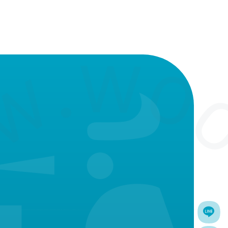
一手推杯，以便餵食寶寶，尖嘴設
計方便您將杯中之液體食物倒入杯
中倒入容器中，不致於流出、隆起
的細紋可幫助搗碎食物。並具有不
附著的特性，不論是攪拌或搗碎各
種食物;皆十分方便快速。
4.濾網 : 塑膠環狀物及金屬網孔，係
以超音波焊接，不易破損，配合研
磨器、榨汁器及搗物杯使用，更能
發揮便利的功能。
5.杯蓋(盤) : 為保持食物衛生所設
計，亦可當成盤
6.搗碎器 : 選用衛生、無香味之木棒
製造，合宜適中的形狀，配合搗物
杯來使用，能迅速的搗碎食物。
7.幼兒匙 : 可攪拌食物以便烹煮或餵
食，細緻的材質絕無毛邊，不會傷
害寶寶細嫩的唇舌，若遇少量需要
搗碎的食物，亦可以用匙背在搗物
杯中碾的更碎。