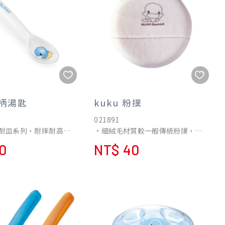
長柄湯匙
kuku 粉撲
021891
耐皿系列，耐摔耐高溫
•細絨毛材質較一般傳統粉撲，好
無味的特性，適合孩子
沾取且提高爽身粉的沾取含量。
0
NT$ 40
不小心掉落也不怕摔
案更能讓孩子有個愉快
。