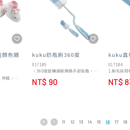
(顏色隨
kuku奶瓶刷360度
kuku
017185
017184
•360度旋轉減輕媽媽手部負擔，輕
1.刷毛採
鬆洗淨奶瓶。
旋棒扣尼龍
、甲醛，使
NT$ 90
NT$ 8
•刷毛採用杜邦高級尼龍，不銹鋼
溫消毒時也
螺旋棒扣尼龍毛，不生鏽、不脫毛
2.抗菌刷
高品質純棉
高溫消毒時也絕不變形。
時不刮傷奶
保護寶寶每
•抗菌刷毛搭配美容用絲絨布，清
奶瓶內側邊
洗時不刮傷奶瓶，使用方便可輕鬆
•大奶瓶刷
機出貨
將奶瓶內側邊緣刷洗乾淨。
杯。
•小奶瓶刷
11
12
13
14
15
16
17
18
和較小用品