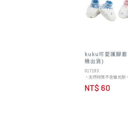
kuku可愛護腳套
機出貨)
017193
•天然材質不含螢光劑
用更安心。
NT$ 60
•採用美國純棉花織成
布料，觸感細緻柔軟，
一吋肌膚。
※布料隨機更換/顏色隨