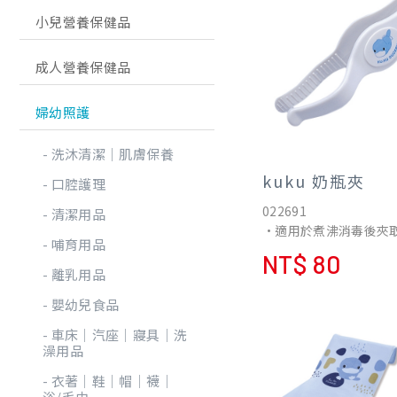
小兒營養保健品
成人營養保健品
婦幼照護
洗沐清潔│肌膚保養
kuku 奶瓶夾
口腔護理
022691
清潔用品
•適用於煮沸消毒後夾
哺育用品
嘴及其它育嬰用品時使
NT$ 80
•奶瓶夾上有彎曲的弧
離乳用品
計，可平穩的夾住奶瓶
嬰幼兒食品
落。
車床│汽座│寢具│洗
澡用品
衣著│鞋│帽│襪│
浴/毛巾