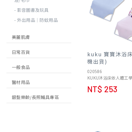
影音圖書及玩具
外出用品│防蚊用品
美麗肌膚
日常百貨
kuku 寶寶沐浴
機出貨)
一般食品
020586
KUKU沐浴床依人體工
醫材用品
躺臥於沐浴床時能有效
NT$ 253
臀部、背部、及頸椎讓
銀髮樂齡/長照輔具專區
洗澡時更輕鬆方便。
【顏色隨機出貨/不含浴