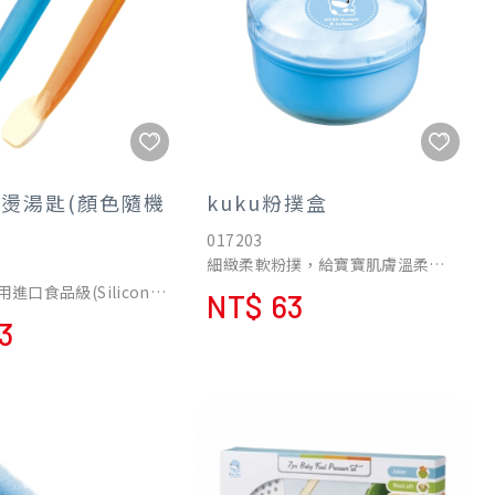
 防燙湯匙(顏色隨機
kuku粉撲盒
017203
細緻柔軟粉撲，給寶寶肌膚溫柔觸
感。
進口食品級(Silicone
NT$ 63
)活性矽膠製成，製造符合
3
A 食品藥物檢驗標準。
高溫(120℃)，不黏、
全又衛生。
出貨】