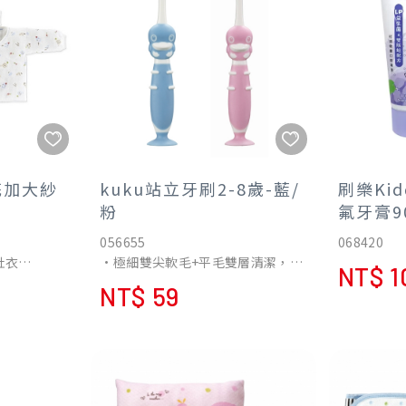
花加大紗
kuku站立牙刷2-8歲-藍/
刷樂Ki
粉
氟牙膏9
056655
068420
肚衣
•極細雙尖軟毛+平毛雙層清潔，能
NT$ 1
紗布織成，柔
輕柔按摩牙齦以及深入齒縫，徹底
NT$ 59
，保護寶寶
潔淨牙齒且不傷琺瑯質。
•立體曲線造型握柄具有防滑功
能，且輕鬆好施力。
•背面附舌苔清潔軟膠，可去除舌
苔及預防口腔異味。
•吸盤站立設計，方便取放，可以