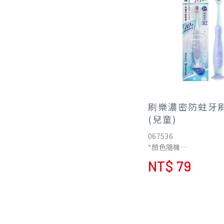
刷樂濃密防蛀牙刷
(兒童)
067536
*顏色隨機
超濃密! 10倍濃密軟毛
NT$ 79
周
星型防蛀刷毛，減少牙
防蛀牙
3+歲兒童小巧刷頭，好
口腔清潔內側牙齒
安全彈力防滑刷柄、站