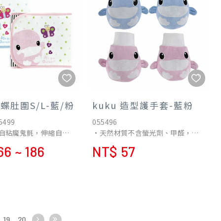
蝴蝶肚圍S/L-藍/粉
kuku 造型護手套-藍粉
5499
055496
自粘魔鬼氈，伸縮自
•天然材質不含螢光劑、甲醛，使
用更安心
66 ~ 186
NT$ 57
，可保護、保暖寶寶的
•採用美國純棉花織成高品質純棉
夏天冷氣房，防止寶寶
布料，觸感細緻柔軟，保護寶寶每
冬加強寶寶腹、胸部禦
一吋肌膚
19
20