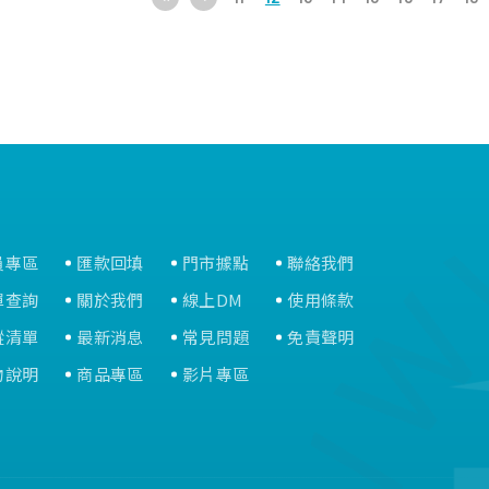
且吸汗。
•紮實枕心質輕柔軟，長期使用不
易變形。
員專區
匯款回填
門市據點
聯絡我們
單查詢
關於我們
線上DM
使用條款
蹤清單
最新消息
常見問題
免責聲明
物說明
商品專區
影片專區