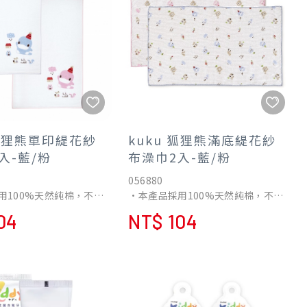
 狐狸熊單印緹花紗
kuku 狐狸熊滿底緹花紗
入-藍/粉
布澡巾2入-藍/粉
056880
用100%天然純棉，不含
•本產品採用100%天然純棉，不含
軟舒適，保護寶寶柔嫩
螢光劑，柔軟舒適，保護寶寶柔嫩
04
NT$ 104
肌膚。
濕功能，讓寶寶更加乾
•涼爽的吸濕功能，讓寶寶更加乾
爽。