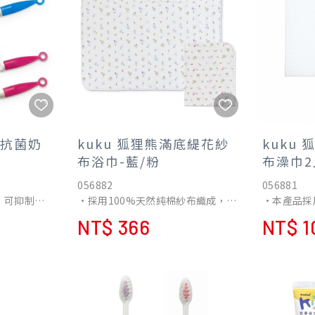
轉抗菌奶
kuku 狐狸熊滿底緹花紗
kuku
布浴巾-藍/粉
布澡巾2
056882
056881
，可抑制細
•採用100%天然純棉紗布織成，經
•本產品採
菌效果可長達
特殊處理後，柔軟舒適，且不含螢
螢光劑，柔
NT$ 366
NT$ 1
光劑，保護寶寶柔嫩肌膚。
肌膚。
轉動不費力，
•可當抱巾、夏天可當涼被蓋，沐
•涼爽的吸
浴後可拭乾水份，無論居家或外出
爽。
鏽，刷毛不
使用最適當，溫馨您的寶貝，是聰
明媽媽的好選擇。
奶瓶均適