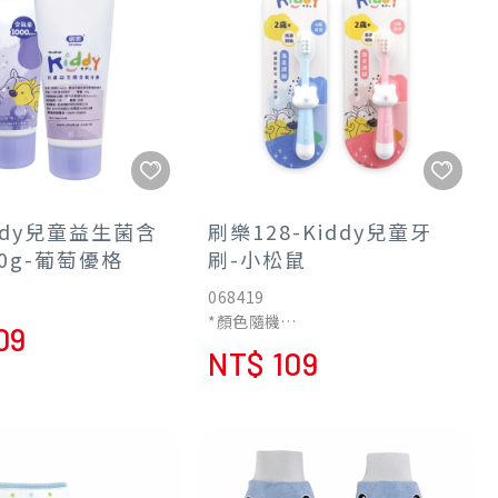
ddy兒童益生菌含
刷樂128-Kiddy兒童牙
0g-葡萄優格
刷-小松鼠
068419
*顏色隨機
09
2歲以上適用，立體Q萌造型
NT$ 109
溫柔潔淨同時護齦
立體軟膠Q萌造型
防滑易握不滑手