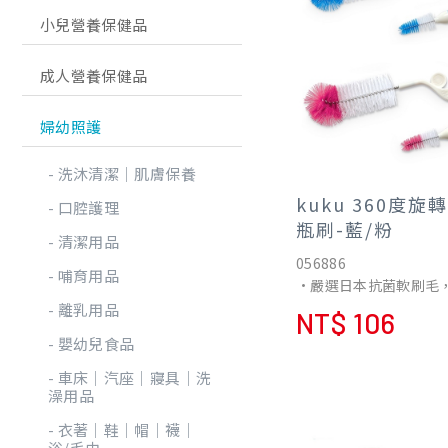
小兒營養保健品
成人營養保健品
婦幼照護
洗沐清潔│肌膚保養
kuku 360度旋
口腔護理
瓶刷-藍/粉
清潔用品
056886
哺育用品
•嚴選日本抗菌軟刷毛
菌的繁殖、附著。 (抗
離乳用品
NT$ 106
3年，使用約1000次)
嬰幼兒食品
•360度旋轉式柄刷，
使用更輕鬆。
車床│汽座│寢具│洗
•不鏽鋼螺旋桿，不生
澡用品
脫落。
衣著│鞋│帽│襪│
•刷毛設計，大小口徑
浴/毛巾