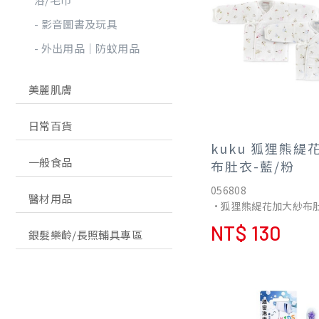
用。
影音圖書及玩具
外出用品│防蚊用品
美麗肌膚
日常百貨
kuku 狐狸熊緹
一般食品
布肚衣-藍/粉
056808
醫材用品
•狐狸熊緹花加大紗布
•採用100%天然純棉
NT$ 130
銀髮樂齡/長照輔具專區
軟舒適，且不含螢光劑
柔嫩肌膚。