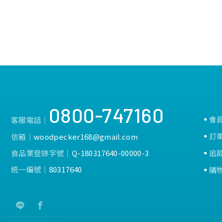
計，保持牙刷清潔衛生
0800-747160
會
客服電話│
訂
信箱│
woodpecker168@gmail.com
食品業登錄字號│
Q-180317640-00000-3
追
統一編號│
80317640
購