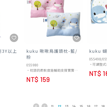
防止掉落、保持乾燥。
3Y以上
kuku 啾啾鳥護頭枕-藍/
kuku 
粉
055498/05
•可調整式
055980
如。
•枕頭的柔軟度是輔助支撐寶寶頸
NT$ 1
•鋪棉材質
，呵護兒童牙
椎的重要關鍵，增加寶寶入睡安全
NT$ 159
小肚肚，春
感，讓寶寶頭型更漂亮。
踢被子，秋
菌斑窩藏預
•凹槽有效固定保護寶寶頭型，減
寒保暖。
少扁頭型出現機率。
深入兒童小
•絕不添加螢光劑，採用無鉛安全
環保印染。
11
12
13
14
15
16
17
18
立吸盤設
•純棉布套，採細紗紡織柔軟細緻