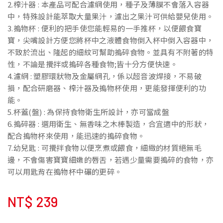
2.榨汁器 : 本產品可配合濾網使用，種子及薄膜不會落入容器
中，特殊設計能萃取大量果汁，濾出之果汁可供給嬰兒使用。
3.搗物杯 : 便利的把手使您能輕易的一手推杯，以便餵食寶
寶，尖嘴設計方便您將杯中之液體食物倒入杯中倒入容器中，
不致於流出、隆起的細紋可幫助搗碎食物。並具有不附著的特
性，不論是攪拌或搗碎各種食物;皆十分方便快速。
4.濾網 : 塑膠環狀物及金屬網孔，係以超音波焊接，不易破
損，配合研磨器、榨汁器及搗物杯使用，更能發揮便利的功
能。
5.杯蓋(盤) : 為保持食物衛生所設計，亦可當成盤
6.搗碎器 : 選用衛生、無香味之木棒製造，合宜適中的形狀，
配合搗物杯來使用，能迅速的搗碎食物。
7.幼兒匙 : 可攪拌食物以便烹煮或餵食，細緻的材質絕無毛
邊，不會傷害寶寶細嫩的唇舌，若遇少量需要搗碎的食物，亦
可以用匙背在搗物杯中碾的更碎。
NT$
239