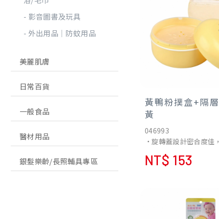
影音圖書及玩具
外出用品│防蚊用品
美麗肌膚
日常百貨
黃鴨粉撲盒+隔層
一般食品
黃
046993
醫材用品
•旋轉蓋設計密合度佳
易倒出。
NT$ 153
銀髮樂齡/長照輔具專區
•隔層設計隔離粉撲與
潔衛生。
•純棉粉撲，質感柔軟
膚。