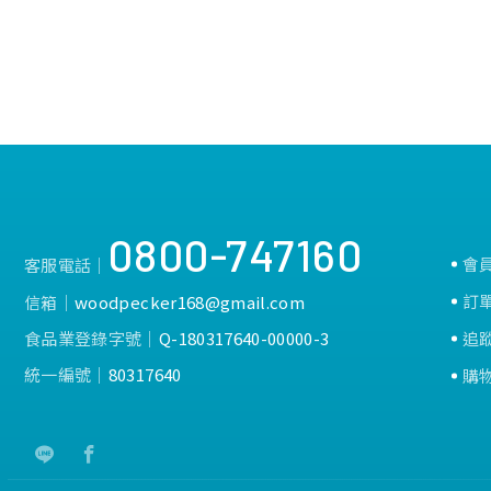
然會掛在瓶口，蓋上轉
0800-747160
會
客服電話│
訂
信箱│
woodpecker168@gmail.com
食品業登錄字號│
Q-180317640-00000-3
追
統一編號│
80317640
購