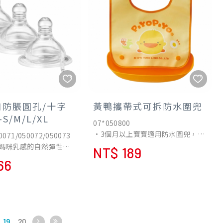
口防脹圓孔/十字
黃鴨攜帶式可拆防水圍兜
S/M/L/XL
07*050800
•3個月以上寶寶適用防水圍兜，材
0071/050072/050073
質柔軟，觸感舒適，溫柔地貼合寶
媽咪乳感的自然彈性與
NT$ 189
寶脖子。
媽咪親餵般自然。
66
•6個月以上，寶寶開始食用副食
瓶餵的轉換更順暢，減
品，可搭配食物承接袋承接碎屑、
的困擾。
不易落地，保持衣物乾爽整潔、衛
佳-模仿媽咪乳房的自然
生加倍。
寶寶的吸吮自由伸展。
•輕鬆摺疊捲曲至食物承接袋、收
閥-快速導流氣體，吸吮
納、攜帶都方便。
19
20
，減少寶寶脹氣。