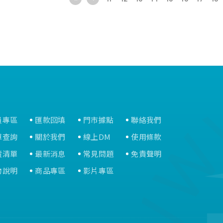
蓋即可。
•符合嘴型-模仿乳房自然曲線，符
•符合嘴型
合寶寶嘴型。
合寶寶嘴型
•雙重專利-伸展構造與防脹氣閥皆
•雙重專利
取得專利設計認證。
取得專利設
•奶嘴採用食品級矽膠(Silicone)製
•奶嘴採用食品
成，經過美國食品檢驗局F.D.A.檢驗
成，經過美國
認可，安全無毒耐高溫，不含
認可，安全
BPA(雙酚A)。
BPA(雙酚A
員專區
匯款回填
門市據點
聯絡我們
單查詢
關於我們
線上DM
使用條款
蹤清單
最新消息
常見問題
免責聲明
物說明
商品專區
影片專區