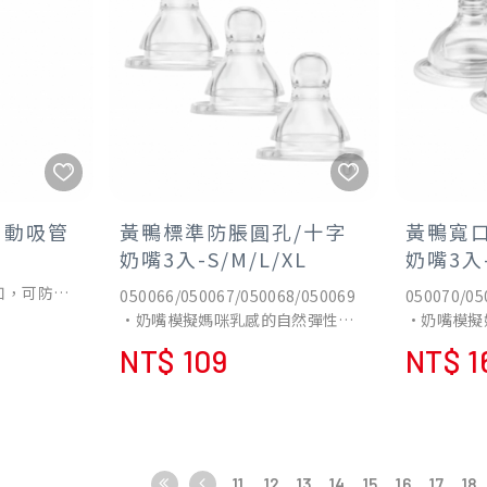
自動吸管
黃鴨標準防脹圓孔/十字
黃鴨寬
奶嘴3入-S/M/L/XL
奶嘴3入-
如，可防止
050066/050067/050068/050069
050070/05
起嗆奶、脹
•奶嘴模擬媽咪乳感的自然彈性與
•奶嘴模擬
伸展，如同媽咪親餵般自然。
伸展，如同
NT$ 109
NT$ 1
奶瓶，引起
•讓親餵和瓶餵的轉換更順暢，減
•讓親餵和
餵奶時間。
少乳頭渾淆的困擾。
少乳頭渾淆
用。
•伸展性極佳-模仿媽咪乳房的自然
•伸展性極
棒自軟吸管
彈性，可依寶寶的吸吮自由伸展。
彈性，可依
管（內盤、
•防脹透氣閥-快速導流氣體，吸吮
•防脹透氣
瓶，內盤自
11
12
13
14
15
16
17
18
奶水更順暢，減少寶寶脹氣。
奶水更順暢