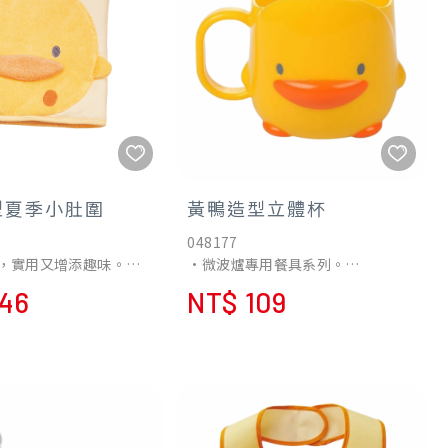
有柔軟防滑材質，方便
寶寶使用餐具上手後使
型夏季小肚圍
黃鴨造型立體杯
048177
，實用又增添趣味。
•微波爐專用餐具系列。
鬆緊調整，寶寶睡覺時
•重量輕，不易摔破，適合孩童使
46
NT$ 109
更能加強保暖的功用。
用。
，吸汗不悶熱，能適度