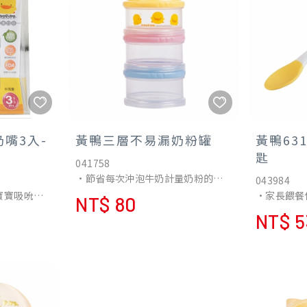
嘴3入-
黃鴨三層不易漏奶粉罐
黃鴨63
匙
041758
•節省每次沖泡牛奶計量奶粉的時
043984
間。
寶寶吸吮時
•家長餵餐
NT$ 80
•可計量三次份量奶粉，外出或深
舌頭表面奶
•柔軟材質
NT$ 5
夜餵奶時沖泡很方便。
。
部。能清楚
•透明的奶粉盒，可以看得見裡
icone)製
線，方便餵
面。
.D.A.檢驗
•寶寶餵食
•附有可旋轉蓋緊中蓋，可以保持
，不含
配黃色小鴨
容器清潔，底部不會沾黏下層的奶
用。
粉，非常衛生。
•寶寶學習