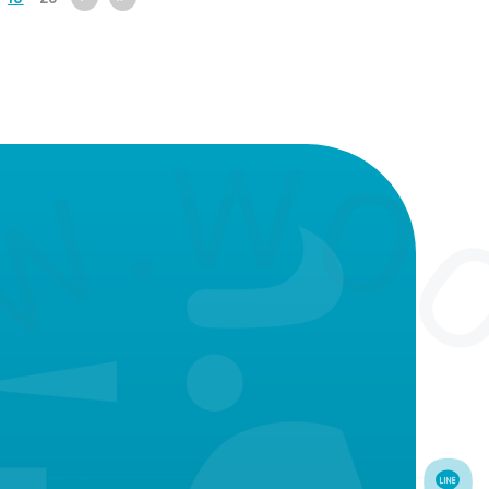
•易清潔防水材質，穿戴簡單、觸
-模仿乳房自然曲線，符
感柔軟，寶寶脖子達到溫柔貼合。
。
-伸展構造與防脹氣閥皆
計認證。
級矽膠(Silicone)製
食品檢驗局F.D.A.檢驗
無毒耐高溫，不含
)。