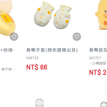
•離乳時可各別拆開使用，放置副
•握柄設計
食品，使用方便。
家長餵餐及
•漏勺型瓶口：奶粉倒入奶瓶時，
用。
不會撒出瓶外。
+粉撲-
黃鴨手套(顏色隨機出貨)
黃鴨造
046733
041757
•小鴨造型
NT$ 66
•伸縮彈性
，痱子粉不
NT$ 2
不易脫落，
•棉質材料
痱子粉，清
保暖。
、不傷肌