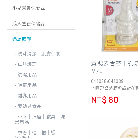
小兒營養保健品
成人營養保健品
婦幼照護
洗沐清潔│肌膚保養
黃鴨去舌苔十孔奶
口腔護理
M/L
清潔用品
041038/041039
哺育用品
•圓形凸起顆粒設計在
有按摩寶寶舌頭及減少
離乳用品
NT$ 80
垢堆積，預防細菌感染
嬰幼兒食品
•奶嘴採用食品級矽膠(Sil
成，經過美國食品檢驗局F
車床│汽座│寢具│洗
認可，安全無毒耐高溫
澡用品
BPA(雙酚A)。
衣著│鞋│帽│襪│
浴/毛巾