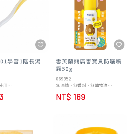
101學習1階長湯
雪芙蘭熊厲害寶貝防曬噴
霧50g
069952
使用
無酒精、無香料、無礦物油
，不用擔心碰傷寶寶嘴
保護肌膚預防曬黑曬傷
3
NT$ 169
看到寶寶的嘴部的曲
達到英國Boots Star Rating
餐。
System四顆星「★★★★」防曬標
離乳食品用的湯匙可搭
準
雙色防滑單耳研磨碗使
使用