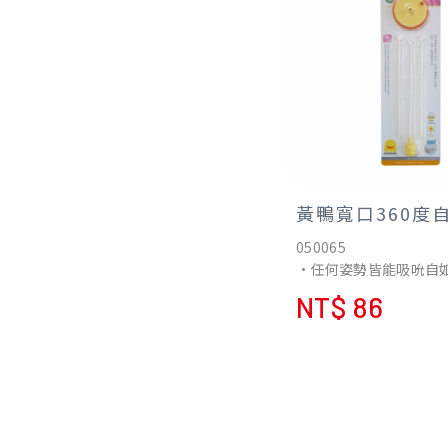
黃鴨寬口360度
050065
•任何姿勢皆能吸吮自
寶寶吸入多餘空氣、引
NT$ 86
氣、及腸胃不適。
•餵奶時不必一直提高
腰酸手麻等不適，節省
•全寬口徑奶嘴系列適
•使用方式：請將清潔
抽出，再將全套自動吸
軟吸管、鋼珠）放入奶