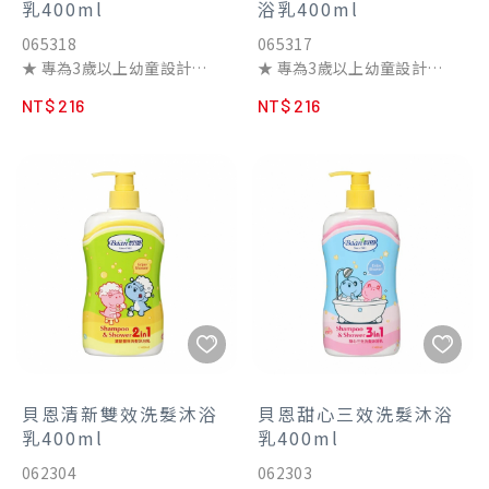
乳400ml
浴乳400ml
洗沐一瓶搞定，可從頭洗到
065318
065317
腳，減少水分流失
★ 專為3歲以上幼童設計
★ 專為3歲以上幼童設計
★ 三合一配方，洗潤髮、沐浴
★洗髮 ‧ 沐浴二合一 一瓶搞
NT$ 216
NT$ 216
一瓶搞定
定
▌弱酸親膚
▌弱酸親膚
玉米來源植物保濕劑，加強保
玉米來源植物保濕劑，加強保
濕，維持髮絲與肌膚健康
濕，維持髮絲與肌膚健康
▌香味清新
▌香味清新
添加蜜桃、檸檬、玫瑰、橙花
添加蜂蜜、依蘭、茉莉、玫瑰
香氛，給予肌膚甜花香氛體驗
香氛，給予肌膚清新香氛體驗
▌洗沐一瓶搞定
▌洗沐一瓶搞定
雙效配方，修護肌膚與秀髮
雙效配方，修護肌膚與秀髮
▌無易致敏成分
▌無易致敏成分
不含皂鹼、Paraben、MI、
不含皂鹼、Paraben、MI、
MCI易致敏防腐劑
MCI易致敏防腐劑
貝恩清新雙效洗髮沐浴
貝恩甜心三效洗髮沐浴
▌清潔首選
▌肌膚濕潤因子-乳酸鈉
乳400ml
乳400ml
柿果汁發酵萃取液除臭成分能
促進角質更新代謝，減輕汗水
062304
062303
中和皮脂、流汗等所形成的惱
或泳池中的氯消毒劑帶給皮膚