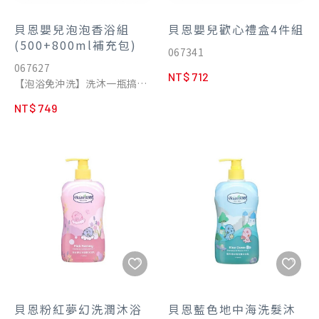
▌優質植物性酵素
選用五洲製藥尖端研究室研發
貝恩嬰兒泡泡香浴組
貝恩嬰兒歡心禮盒4件組
的木瓜蛋白酵素成分，溫和清
(500+800ml補充包)
067341
潔毛孔髒汙
067627
▌加強防護力
NT$ 712
【泡浴免沖洗】洗沐一瓶搞定
含豐富米胚油及組成皮脂腺的
★ 最適合新生兒肌膚清潔
重要成分「鯊烯」，加強滋潤
NT$ 749
★ 維持寶寶肌膚健康
肌膚，維持肌膚彈性
★ 呵護敏弱肌，增加防護力
▌清新米香
氣味清新舒適，可放鬆舒緩身
▌溫和不刺激
心
菩提花、洋甘菊萃取，安撫稚
嫩肌，最適合新生兒肌膚清潔
▌泡沫柔細
選用植物性界面活性劑及葡萄
醣微發泡配方，溫和不刺激
▌弱酸呵護
不含塑化劑、Paraben、礦物
油、PEG界面活性劑、酒精、
皂鹼、人工發泡劑及致敏香料
貝恩粉紅夢幻洗潤沐浴
貝恩藍色地中海洗髮沐
▌泡浴免沖洗