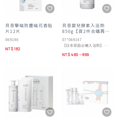
貝恩擊螨防塵螨花香貼
貝恩嬰兒酵素入浴劑
片12片
850g【買2件合購再送
嬰兒洗髮精200ml 送完
069146
07*069147
為止】
【日本家庭必備入浴劑】
NT$ 182
★ 選用最接近肌膚皮脂成分的
NT$ 480 ~ 899
木瓜蛋白酵素
★ 溫和潔淨，沐浴後無需再用
清水清潔
▌日本進口
酵素具良好皮脂清潔功能，日
本家庭必備，全家人都愛用的
入浴劑
▌泡浴免沖洗
一瓶清潔全身肌膚，減少水分
流失