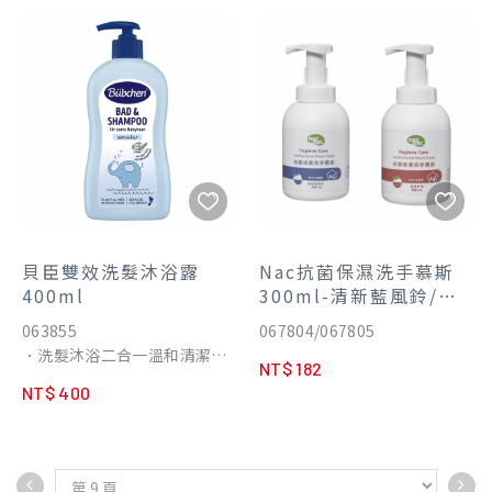
加人工致敏防腐劑
．無礦物油，修護肌膚保護層
．適合全家大小使用
並提升肌膚防禦力與保濕，硫
酸鋅幫助肌膚修護作用，能舒
緩乾燥肌膚。
．無類固醇、無礦物油、無添
加人工致敏防腐劑、無色素及
香料！
貝臣雙效洗髮沐浴露
Nac抗菌保濕洗手慕斯
400ml
300ml-清新藍風鈴/童
趣草莓
063855
067804/067805
．洗髮沐浴二合一溫和清潔，
NT$ 182
不易刺激眼睛及護理嬰兒嬌嫩
NT$ 400
的肌膚， 保留天然皮膚屏障，
舒緩敏感的嬰兒肌膚