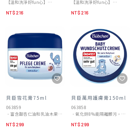
【溫和洗淨好fun心】
【溫和洗淨好fun心】
人異味
的不適感
★ 專為3歲以上幼童設計
★ 專為3歲以上幼童設計
NT$ 216
NT$ 216
★ 二合一配方，洗髮、沐浴一
★ 三效和一，洗潤髮、沐浴一
瓶搞定
次完成
▌弱酸親膚
▌弱酸親膚
玉米來源植物保濕劑，加強保
玉米來源植物保濕劑，加強潤
濕，維持髮絲與肌膚健康
澤，維持髮絲與肌膚健康
▌香味清新
▌香味清新
新鮮蘆薈葉、玫瑰、桃李香
新鮮蘆薈葉、玫瑰、桃李香
氣，放鬆孩子心情
氣，放鬆孩子心情
▌洗沐一瓶搞定
▌洗沐一瓶搞定
雙效配方，溫和潔淨髮絲肌膚
洗髮、潤髮、沐浴三效配方，
▌無易致敏成分
溫和潔淨髮絲肌膚
不含皂鹼、Paraben、MI、
▌無易致敏成分
貝臣雪花膏75ml
貝臣萬用護膚膏150ml
MCI易致敏防腐劑
不含皂鹼、Paraben、MI、
063859
063858
▌泳後清潔首選
MCI易致敏防腐劑
．富含甜杏仁油和乳油木果油
．氧化鋅8%能隔離髒污，加
乳酸鈉成分調理角質，舒緩泳
．適用於日常護理及舒緩不適
強有效複合成份乳油木果油、
池水中氯帶來之刺激氣味及不
NT$ 299
NT$ 299
肌膚的滋潤霜
維他命原B5、葵花籽油萃取精
適感
．無類固醇、無礦物油、無添
華及洋甘菊萃取精華。