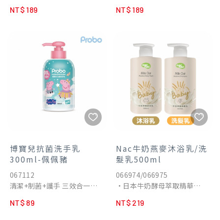
胺基酸潔淨
胺基酸潔淨
NT$ 189
NT$ 189
博寶兒抗菌洗手乳
Nac牛奶燕麥沐浴乳/洗
300ml-佩佩豬
髮乳500ml
067112
066974/066975
清潔+制菌+護手 三效合一
•日本牛奶酵母萃取精華
使用美國EPA認證的SDC制菌
富含多種氨基酸、乳酸、醣
NT$ 89
NT$ 219
成份。
類，強化肌膚屏障
添加歐盟認證PCA保濕因子
•Ecocert認證瑞士活水黑燕