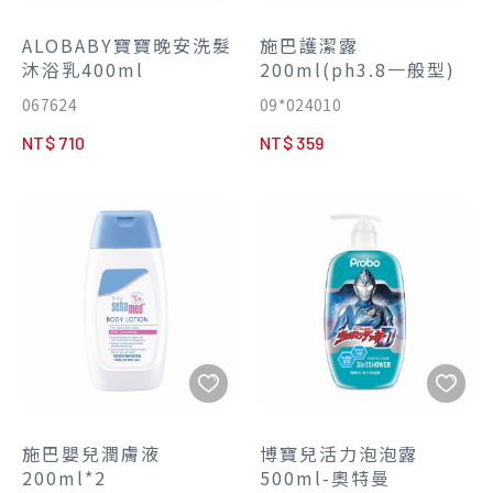
ALOBABY寶寶晚安洗髮
施巴護潔露
沐浴乳400ml
200ml(ph3.8一般型)
067624
09*024010
NT$ 710
NT$ 359
施巴嬰兒潤膚液
博寶兒活力泡泡露
200ml*2
500ml-奧特曼