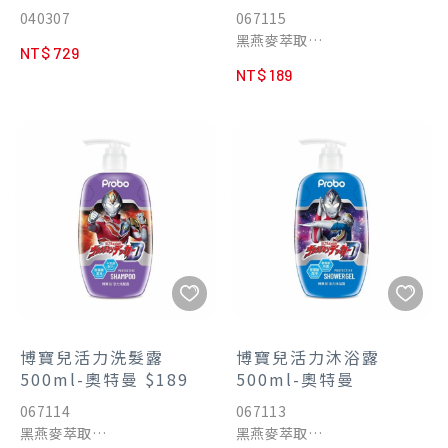
040307
067115
黑燕麥萃取
NT$ 729
胺基酸潔淨
NT$ 189
博寶兒活力洗髮露
博寶兒活力沐浴露
500ml-奧特曼 $189
500ml-奧特曼
067114
067113
黑燕麥萃取
黑燕麥萃取