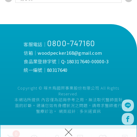
子。
子。
添加植物萃取-艾草、蘆薈、
添加植物萃取-葡萄柚、蘆
洋甘菊、人參、大小燕麥、蘋
薈、洋甘菊、人參、大小燕
果及桃子等自然果萃。
麥、蘋果及桃子等自然果萃。
本產品無添加
無添加
PARABEN/MI/MCI/SLES/ALS
PARABEN/MI/MCI/SLES/ALS
0800-747160
/無添加硫酸鹽/皂鹼/甲醛/任
/無添加硫酸鹽/皂鹼/甲醛/任
客服電話│
何有害化學物質
何有害化學物質
信箱│
woodpecker168@gmail.com
食品業登錄字號│
Q-180317640-00000-3
統一編號│
80317640
Copyright © 啄木鳥國際事業股份有限公司 All Rights
Reserved.
本網站所提供 內容僅為諮詢參考之用，無法取代醫師面對
面的診斷。建議您如有身體狀況之問題，請尋求醫師進行
醫療診治。
網頁設計 :
多米諾資訊
×
0