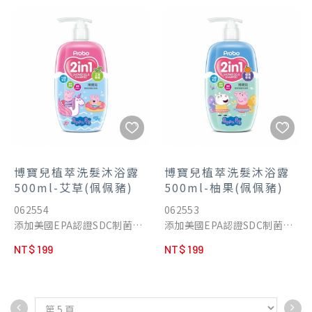
綿密細緻的泡沫，徹底洗淨雙
麥萃取及卵磷脂
手，有效抑除細菌
多重保濕因子，肌膚滑嫩細緻
在手部肌膚形成保護膜，添加
•輕甜寶寶奶香
護手配方，洗後清爽不乾燥，
為您的寶貝帶來潔淨、舒適的
保養雙手備感柔嫩。
沐浴體驗
本品無添加三氯
沙/PARABEN/MI/MCI/ALS/D
EA/皂鹼/甲醛/任何有害化學
物質
博寶兒植萃洗髮沐浴露
博寶兒植萃洗髮沐浴露
500ml-艾草(佩佩豬)
500ml-柚果(佩佩豬)
062554
062553
添加美國EPA認證SDC制菌成
添加美國EPA認證SDC制菌成
份
份
NT$ 199
NT$ 199
專為寶貝嬌嫩肌膚設計 2合1
專為寶貝嬌嫩肌膚設計 2合1
溫和低敏，植萃清潔pm2.5。
溫和低敏，植萃清潔pm2.5。
洗髮沐浴，雙效合一。
洗髮沐浴，雙效合一。
歐洲有機組織認證PCA保濕因
歐洲有機組織認證PCA保濕因