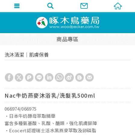
商品專區
洗沐清潔│肌膚保養
Nac牛奶燕麥沐浴乳/洗髮乳500ml
066974/066975
•日本牛奶酵母萃取精華
富含多種氨基酸、乳酸、醣類，強化肌膚屏障
•Ecocert認證瑞士活水黑燕麥萃取及卵磷脂