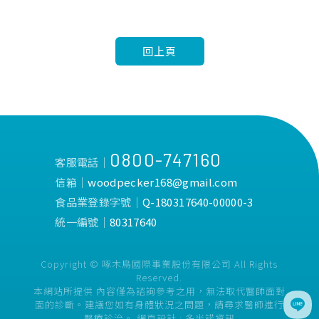
回上頁
0800-747160
客服電話│
信箱│
woodpecker168@gmail.com
食品業登錄字號│
Q-180317640-00000-3
統一編號│
80317640
Copyright © 啄木鳥國際事業股份有限公司 All Rights
Reserved.
本網站所提供 內容僅為諮詢參考之用，無法取代醫師面對
面的診斷。建議您如有身體狀況之問題，請尋求醫師進行
醫療診治。
網頁設計 :
多米諾資訊