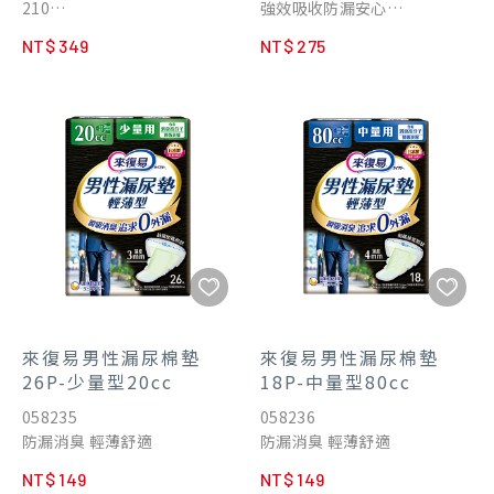
210
強效吸收防漏安心
200%超柔彈腰圍 小力氣也好
約3-4次尿量吸收
NT$ 349
NT$ 275
穿脫
約4次尿量吸收
來復易男性漏尿棉墊
來復易男性漏尿棉墊
26P-少量型20cc
18P-中量型80cc
058235
058236
防漏消臭 輕薄舒適
防漏消臭 輕薄舒適
NT$ 149
NT$ 149