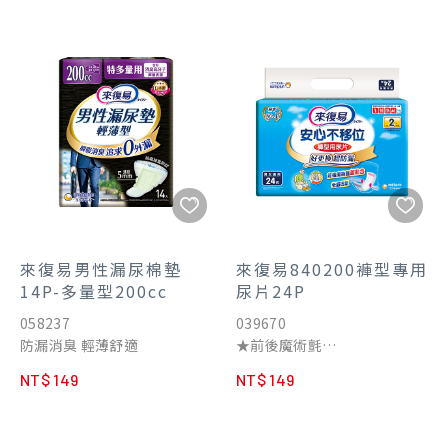
來復易男性漏尿棉墊
來復易840200褲型專用
14P-多量型200cc
尿片24P
058237
039670
防漏消臭 輕薄舒適
★前後魔術氈
★全面透氣背層
NT$ 149
NT$ 149
★褲檔寬幅貼合設計
★超防漏立體側邊