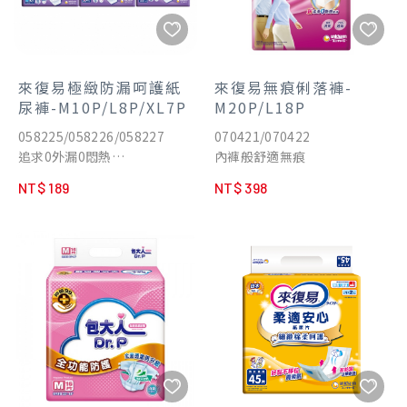
來復易極緻防漏呵護紙
來復易無痕俐落褲-
尿褲-M10P/L8P/XL7P
M20P/L18P
058225/058226/058227
070421/070422
追求0外漏0悶熱
內褲般舒適無痕
約4次尿量吸收
NT$ 189
NT$ 398