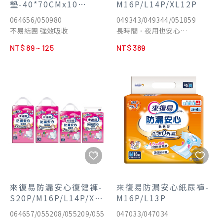
墊-40*70CMx10
M16P/L14P/XL12P
片/60*90CMx8片
064656/050980
049343/049344/051859
不易結團 強效吸收
長時間．夜用也安心
約5次尿量吸收
NT$ 89 ~ 125
NT$ 389
來復易防漏安心復健褲-
來復易防漏安心紙尿褲-
S20P/M16P/L14P/XL
M16P/L13P
12P
064657/055208/055209/055
047033/047034