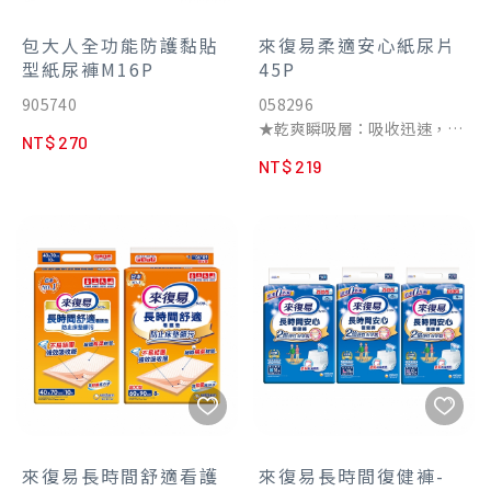
包大人全功能防護黏貼
來復易柔適安心紙尿片
型紙尿褲M16P
45P
905740
058296
★乾爽瞬吸層：吸收迅速，表
NT$ 270
層乾爽不回滲
NT$ 219
★加高立體防漏側邊：阻擋尿
液外流到紙尿褲
★魔術氈好黏不移位: 免撕
膠，單手輕壓就固定
來復易長時間舒適看護
來復易長時間復健褲-