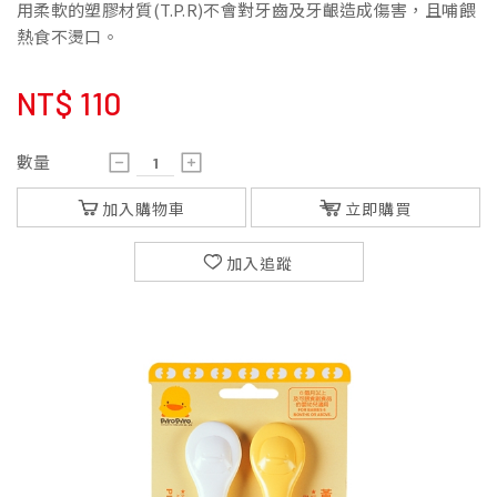
用柔軟的塑膠材質(T.P.R)不會對牙齒及牙齦造成傷害，且哺餵
熱食不燙口。
NT$
110
數量
加入購物車
立即購買
加入追蹤