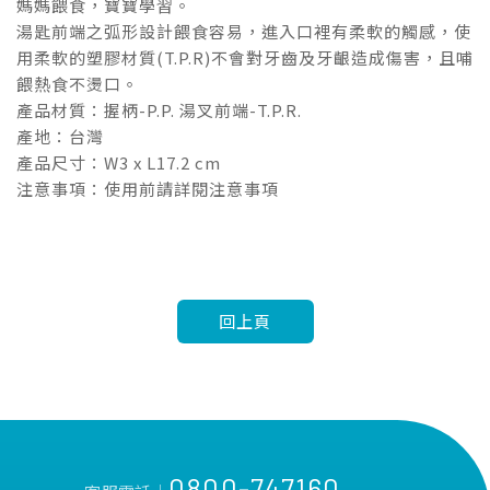
媽媽餵食，寶寶學習。
湯匙前端之弧形設計餵食容易，進入口裡有柔軟的觸感，使
用柔軟的塑膠材質(T.P.R)不會對牙齒及牙齦造成傷害，且哺
餵熱食不燙口。
產品材質：握柄-P.P. 湯叉前端-T.P.R.
產地：台灣
產品尺寸：W3 x L17.2 cm
注意事項：使用前請詳閱注意事項
回上頁
0800-747160