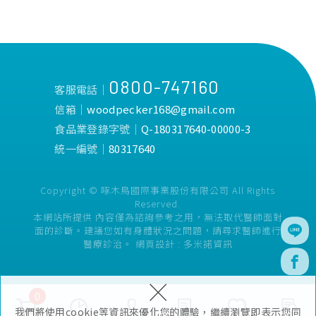
0800-747160
客服電話│
信箱│
woodpecker168@gmail.com
食品業登錄字號│
Q-180317640-00000-3
統一編號│
80317640
Copyright © 啄木鳥國際事業股份有限公司 All Rights
Reserved.
本網站所提供 內容僅為諮詢參考之用，無法取代醫師面對
面的診斷。建議您如有身體狀況之問題，請尋求醫師進行
醫療診治。
網頁設計 :
多米諾資訊
×
0
我們將使用cookie等資訊來優化您的體驗，繼續瀏覽即表示您同