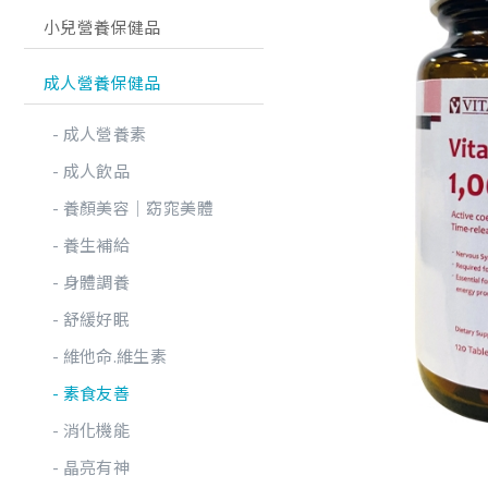
小兒營養保健品
成人營養保健品
成人營養素
成人飲品
養顏美容│窈窕美體
養生補給
身體調養
舒緩好眠
維他命.維生素
素食友善
消化機能
晶亮有神