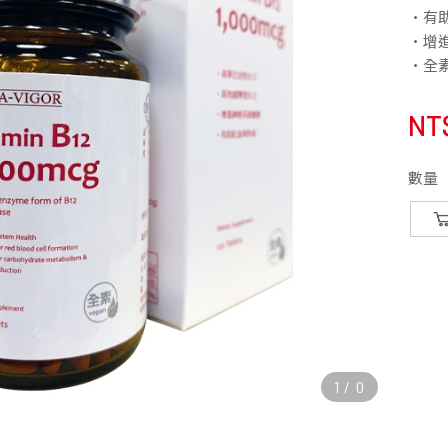
•有
•增
•全
NT
數量
1
/
0