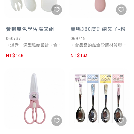
黃鴨雙色學習湯叉組
黃鴨360度訓練叉子-粉
060737
069745
•湯匙：深型弧度設計，食物
•食品級的鉑金矽膠材質與嬰
舀起剛好一口的量
兒固齒器同等級！安全、無
NT$ 146
NT$ 133
•叉子：倒勾設計，吃麵不易
毒、無異味，安心地讓寶寶使
滑落
用；矽膠耐洗耐用、不易變
•匙／叉：前端內彎角度，容
形，不易附著食物異味；本產
易將食物放入口中
品通過SGS專業認證。
•握柄：防滑材質，易握曲線
•360度湯叉固齒器，材質彈
•附專用收納盒，外出攜帶方
性佳，寶寶啃咬、磨牙沒在
便。
怕！在寶寶長牙期間，可讓寶
寶啃咬舒緩
•寶寶的不適感，一支兩用寶
寶媽咪love。
•矽膠握柄可自由調整角度，
讓寶寶的小手更方便握取，符