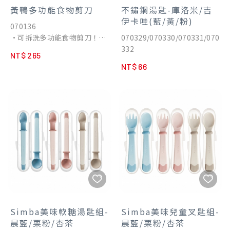
合人體工學和防滑設計，好抓
黃鴨多功能食物剪刀
不鏽鋼湯匙-庫洛米/吉
握不掉落
伊卡哇(藍/黃/粉)
070136
•訓練寶寶抓握力！握柄前端
•可拆洗多功能食物剪刀！左
070329/070330/070331/070
的防護檔片為了避免寶寶過度
手右手都適用不卡卡
332
深入口腔內，同時在湯叉平放
NT$ 265
•使用醫療等級不銹鋼，堅韌
餐桌時不易滾落，保持餐具衛
NT$ 66
耐用、抗腐蝕！
生！
•刀刃長度和手柄曲線使用黃
•湯叉造型圓潤無稜角，不傷
金比例省力設計，剪裁更輕鬆
口腔、平滑圓潤，使用安心，
•刀刃採用防滑鋸齒，食物不
寶寶自主練習更放心。
沾黏
•配合現代家長用餐習慣與便
•圓潤刀頭，安全不傷手
利清潔，本產品可放入「洗碗
•雙重安全設計，添加保護
機、微波爐、紫外線消毒鍋、
蓋、安心童鎖。攜帶便利，防
蒸氣消毒鍋」，耐熱溫度為
誤傷
「-40度至200度」
•可拆洗，衛生安全更放心
Simba美味軟糖湯匙組-
Simba美味兒童叉匙組-
晨藍/栗粉/杏茶
晨藍/栗粉/杏茶