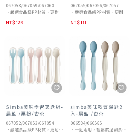
067058/067059/067060
067055/067056/067057
•嚴選食品級PP材質，更耐
•嚴選食品級PP材質，更耐
用、防摔。
用、防摔。
NT$ 136
NT$ 111
•整組可耐高溫100˚C，反覆
•整組可耐高溫100˚C，反覆
消毒也ok。
消毒也ok。
•符合寶寶小口，方便餵泥、
•專為副食品打造！輕鬆叉起
餵湯汁兩用進食。
美味，圓潤處理不傷寶寶口
•匙端軟質素材，圓滑設計避
腔。
免碰傷。
•為寶寶小嘴量身打造，湯匙
•立體加深弧度湯汁專用匙，
圓滑好入口。
液體不易外流。
•超輕！整支重量僅10g，自
•符合拿握手勢，成人餵食也
主學習拿握輕盈無負擔。
不費力。
•友善弧度握把，小手也好抓
•防汙支架可避免直接接觸桌
握。
面，隨手放也不沾污。
•防汙支架可避免直接接觸桌
•附贈隨身收納盒，防止餐具
面，隨手放也不沾污。
Simba美味學習叉匙組-
simba美味軟質湯匙2
髒污。
•附贈隨身收納盒，防止餐具
晨藍 /栗粉/杏茶
入-晨藍 /杏茶
•一體成型整支可消毒，可蒸
髒污。
067052/067053/067054
066584/066585
氣、水煮、紫外線消毒，清潔
•一體成型整支可消毒，可蒸
•嚴選食品級PP材質，更耐
•一匙兩用，輕鬆度過副食品
消毒無死角。
氣、水煮、紫外線消毒，清潔