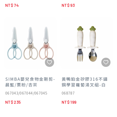
用、防摔。
階段。
•100%台灣製造，品質有保
消毒無死角。
NT$ 74
NT$ 93
•整組可耐高溫100˚C，反覆
•符合寶寶嘴型大小，方便孩
障。
•100%台灣製造，品質有保
消毒也ok。
童小口進食。
•通過國際SGS嚴格檢驗，不
障。
•叉子前端圓滑設計，保護寶
•符合拿握手勢，成人餵食不
含雙酚A&S、塑化劑、重金
•通過國際SGS嚴格檢驗，不
寶食物入嘴不傷口。
費力。
屬。
含雙酚A&S、塑化劑、重金
•為寶寶小嘴量身打造，湯匙
•餵食勺軟質材質，不傷寶寶
屬。
圓滑好入口。
口腔，學習進食更安心。
•超輕！整支重量僅7g，自主
•刮泥勺背面立體凸線設計，
學習拿握輕盈無負擔。
便於刮取果泥，調理米麥糊
•友善弧度握把，小手也好抓
等。
握。
•具有耐冷、耐熱優異特性，
•附贈隨身收納盒，防止餐具
可蒸氣、水煮、紫外線消毒。
髒污。
•台灣製造，品質保障。
•一體成型整支可消毒，可蒸
•通過國際SGS嚴格檢驗，未
SIMBA嬰兒食物金剛剪-
黃鴨鉑金矽膠316不鏽
氣、水煮、紫外線消毒，清潔
檢出雙酚A&S、塑化劑、重金
晨藍/栗粉/杏茶
鋼學習蘿蔔湯叉組-白
消毒無死角。
屬、鉛、鎘。
067043/067044/067045
068787
•100%台灣製造，品質有保
障。
NT$ 235
NT$ 199
•通過國際SGS嚴格檢驗，不
含雙酚A&S、塑化劑、重金
屬。