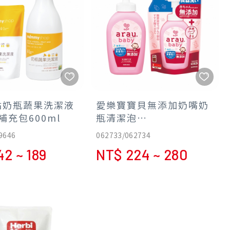
站奶瓶蔬果洗潔液
愛樂寶寶貝無添加奶嘴奶
/補充包600ml
瓶清潔泡
泡-500ml/450ml(補充
9646
062733/062734
包)
42 ~ 189
NT$ 224 ~ 280