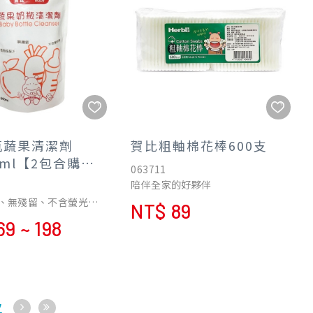
瓶蔬果清潔劑
賀比粗軸棉花棒600支
00ml【2包合購特
063711
】
陪伴全家的好夥伴
、無殘留、不含螢光劑
NT$ 89
69 ~ 198
 椰子油及蘆護手配方，
手
7