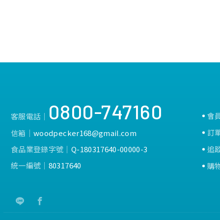
0800-747160
會
客服電話│
訂
信箱│
woodpecker168@gmail.com
食品業登錄字號│
Q-180317640-00000-3
追
統一編號│
80317640
購