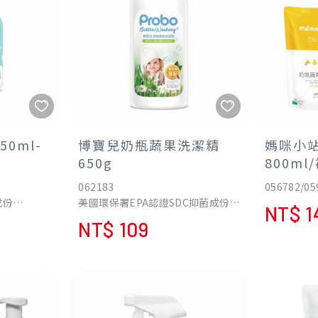
0ml-
博寶兒奶瓶蔬果洗潔精
媽咪小
650g
800ml
062183
056782/05
成份
美國環保署EPA認證SDC抑菌成份
NT$ 1
因子
橘油添加，植物系洗淨成份
NT$ 109
慕絲
採用新一代綠色環保成份
最安心的手
擁有歐洲ECOCERT認證
APG 玉米澱粉萃取植物來源洗淨成
蜜糖水潤精
份
可使用於奶瓶、蔬果、食器清潔
溫和弱酸性pH值配方，不傷手，敏