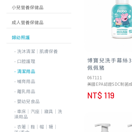
小兒營養保健品
成人營養保健品
婦幼照護
洗沐清潔│肌膚保養
博寶兒洗手幕絲35
口腔護理
佩佩豬
清潔用品
067111
哺育用品
美國EPA認證SDC制菌
添加歐盟認證PCA保濕
離乳用品
NT$ 119
添加了甜蜜香氛的洗手
嬰幼兒食品
綿密的潔淨泡泡，給你
護健康
車床│汽座│寢具│洗
內含天然保濕因子以及
澡用品
華，洗後清爽不乾燥
衣著│鞋│帽│襪│
浴/毛巾