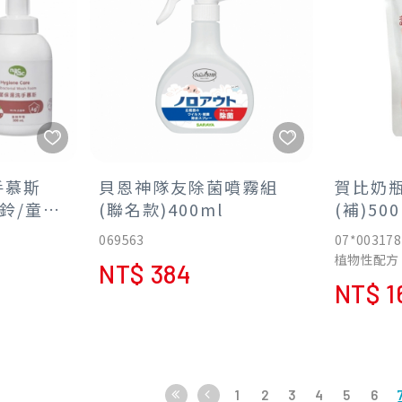
感肌膚皆適用
不含石化界面活性劑與螢光劑，泡
沫細緻，好沖好洗
好品質★符合CNS3800國家標準
本產品不含PARABEN/MI/MCI/皂
鹼/壬基酚/三氯沙/甲醛/螢光劑/任何
有害化學物質
手慕斯
貝恩神隊友除菌噴霧組
賀比奶
風鈴/童趣
(聯名款)400ml
(補)5
價198
069563
07*003178
植物性配方
NT$ 384
草本配方，
NT$ 1
好洗不殘留
不傷媽媽玉
1
2
3
4
5
6