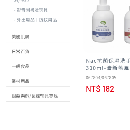
影音圖書及玩具
外出用品│防蚊用品
美麗肌膚
日常百貨
Nac抗菌保濕洗
一般食品
300ml-清新藍
草莓
067804/067805
醫材用品
NT$ 182
銀髮樂齡/長照輔具專區