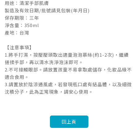
用途：清潔手部肌膚
製造及有效日期/批號請見包裝(年月日)
保存期限：三年
淨含量：350ml
產地：台灣
【注意事項】
1.將手打濕，按壓壓頭取出適量泡泡慕絲(約1-2次)，繼續
搓揉手部，再以清水洗淨泡沫即可。
2.不可接觸眼部。請放置孩童不易拿取處儲存，化妝品級不
適合食用。
3.請置放於陰涼通風處，若發現瓶口處有結晶體，以及細微
沈積分子，此為正常現象，請安心使用。
回上頁