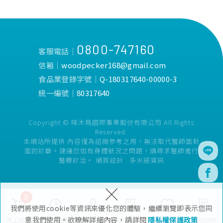
0800-747160
客服電話│
信箱│
woodpecker168@gmail.com
食品業登錄字號│
Q-180317640-00000-3
統一編號│
80317640
Copyright © 啄木鳥國際事業股份有限公司 All Rights
Reserved.
本網站所提供 內容僅為諮詢參考之用，無法取代醫師面對
面的診斷。建議您如有身體狀況之問題，請尋求醫師進行
醫療診治。
網頁設計 :
多米諾資訊
×
0
我們將使用cookie等資訊來優化您的體驗，繼續瀏覽即表示您同
意我們使用。欲瞭解詳細內容，請詳閱
隱私權保護政策
馬上結帳
瀏覽紀錄
會員專區
訂單查詢
追蹤清單
購物說明