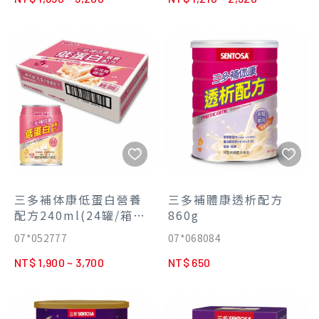
三多補体康低蛋白營養
三多補體康透析配方
配方240ml(24罐/箱)
860g
【買2箱折100】
07*052777
07*068084
NT$ 1,900 ~ 3,700
NT$ 650