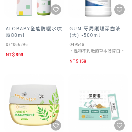
ALOBABY全能防曬水噴
GUM 牙周護理潔齒液
霧80ml
(大) -500ml
07*066296
049548
‧溫和不刺激的草本薄荷口味
NT$ 699
‧草本薄荷口味，口感舒適怡
NT$ 159
人