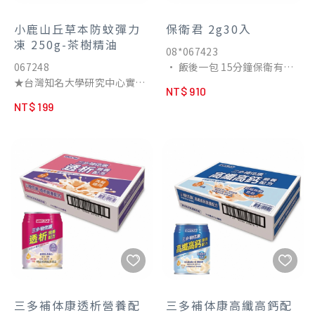
小鹿山丘草本防蚊彈力
保衛君 2g30入
凍 250g-茶樹精油
08*067423
067248
• 飯後一包 15分鐘保衛有感
★台灣知名大學研究中心實驗
• 飯後舒適 深度護衛
NT$ 910
證實，有效防蚊45~60天
• 幫助維持消化道機能
NT$ 199
★環保署核可天然防蚊成分-
茶樹精油，多重蒸餾技術萃取
而成，有效驅趕蚊蟲
★天然植物來源防蚊成分，不
含殺蟲劑、不含DEET(敵避)
三多補体康透析營養配
三多補体康高纖高鈣配